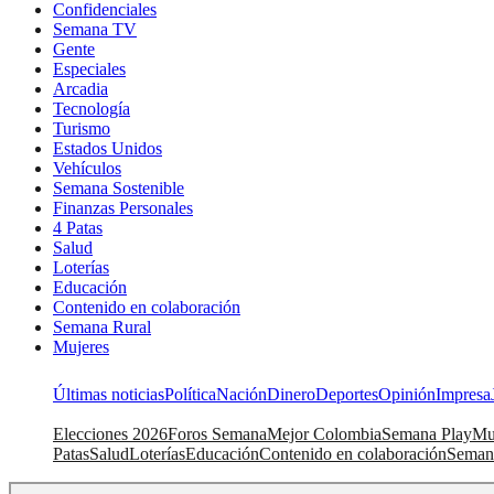
Confidenciales
Semana TV
Gente
Especiales
Arcadia
Tecnología
Turismo
Estados Unidos
Vehículos
Semana Sostenible
Finanzas Personales
4 Patas
Salud
Loterías
Educación
Contenido en colaboración
Semana Rural
Mujeres
Últimas noticias
Política
Nación
Dinero
Deportes
Opinión
Impresa
Elecciones 2026
Foros Semana
Mejor Colombia
Semana Play
Mu
Patas
Salud
Loterías
Educación
Contenido en colaboración
Seman