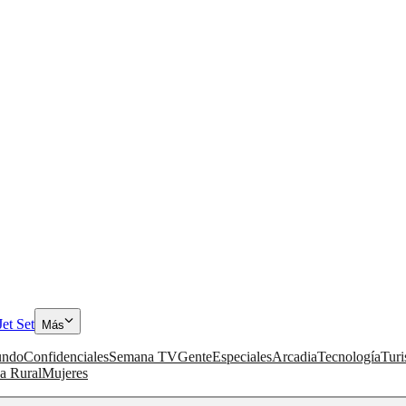
Jet Set
Más
ndo
Confidenciales
Semana TV
Gente
Especiales
Arcadia
Tecnología
Tur
a Rural
Mujeres