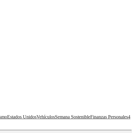
ismo
Estados Unidos
Vehículos
Semana Sostenible
Finanzas Personales
4