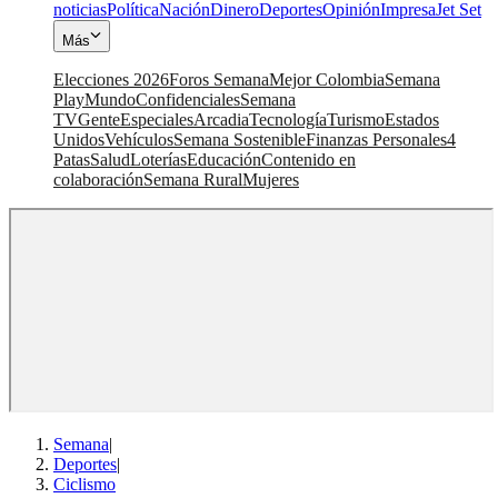
noticias
Política
Nación
Dinero
Deportes
Opinión
Impresa
Jet Set
Más
Elecciones 2026
Foros Semana
Mejor Colombia
Semana
Play
Mundo
Confidenciales
Semana
TV
Gente
Especiales
Arcadia
Tecnología
Turismo
Estados
Unidos
Vehículos
Semana Sostenible
Finanzas Personales
4
Patas
Salud
Loterías
Educación
Contenido en
colaboración
Semana Rural
Mujeres
Semana
|
Deportes
|
Ciclismo