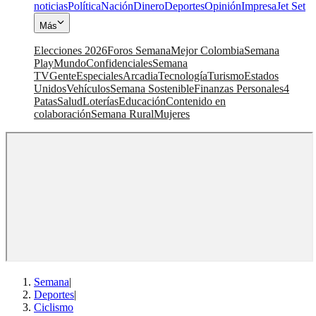
noticias
Política
Nación
Dinero
Deportes
Opinión
Impresa
Jet Set
Más
Elecciones 2026
Foros Semana
Mejor Colombia
Semana
Play
Mundo
Confidenciales
Semana
TV
Gente
Especiales
Arcadia
Tecnología
Turismo
Estados
Unidos
Vehículos
Semana Sostenible
Finanzas Personales
4
Patas
Salud
Loterías
Educación
Contenido en
colaboración
Semana Rural
Mujeres
Semana
|
Deportes
|
Ciclismo