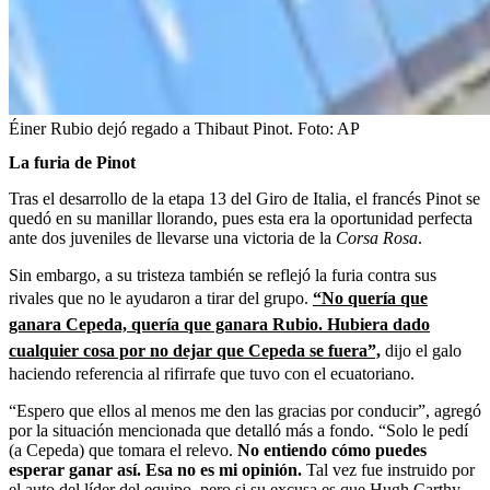
Éiner Rubio dejó regado a Thibaut Pinot.
Foto:
AP
La furia de Pinot
Tras el desarrollo de la etapa 13 del Giro de Italia, el francés Pinot se
quedó en su manillar llorando, pues esta era la oportunidad perfecta
ante dos juveniles de llevarse una victoria de la
Corsa Rosa
.
Sin embargo, a su tristeza también se reflejó la furia contra sus
rivales que no le ayudaron a tirar del grupo.
“No quería que
ganara Cepeda, quería que ganara Rubio. Hubiera dado
cualquier cosa por no dejar que Cepeda se fuera”,
dijo el galo
haciendo referencia al rifirrafe que tuvo con el ecuatoriano.
“Espero que ellos al menos me den las gracias por conducir”, agregó
por la situación mencionada que detalló más a fondo. “Solo le pedí
(a Cepeda) que tomara el relevo.
No entiendo cómo puedes
esperar ganar así. Esa no es mi opinión.
Tal vez fue instruido por
el auto del líder del equipo, pero si su excusa es que Hugh Carthy