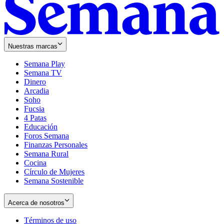
Nuestras marcas
Semana Play
Semana TV
Dinero
Arcadia
Soho
Opens
Fucsia
in
Opens
4 Patas
new
in
Educación
window
new
Foros Semana
window
Finanzas Personales
Semana Rural
Cocina
Círculo de Mujeres
Semana Sostenible
Acerca de nosotros
Términos de uso
Opens