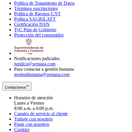
Política de Tratamiento de Datos
in
Opens
Términos suscripciones
new
Opens
in
Política de Riesgos C/ST
window
in
Opens
new
Política SAGRILAFT
Opens
new
in
window
Certificación ISSN
Opens
in
window
new
TyC Plan de Gobierno
in
new
Opens
window
Protección del consumidor
new
window
in
Opens
window
new
in
window
new
window
Notificaciones judiciales
juridica@semana.com
Para contactar a gestión humana
gestionhumana@semana.com
Contáctenos
Horarios de atención
Lunes a Viernes
8:00 a.m. a 6:00 p.m.
Canales de servicio al cliente
Trabaje con nosotros
Paute con nosotros
Cookies