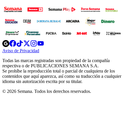
Opens
Opens
Opens
Opens
Opens
in
in
in
in
in
Aviso de Privacidad
Opens
new
new
new
new
new
in
window
window
window
window
window
Todas las marcas registradas son propiedad de la compañía
new
respectiva o de PUBLICACIONES SEMANA S.A.
window
Se prohíbe la reproducción total o parcial de cualquiera de los
contenidos que aquí aparezca, así como su traducción a cualquier
idioma sin autorización escrita por su titular.
© 2026 Semana. Todos los derechos reservados.