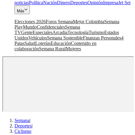
noticias
Política
Nación
Dinero
Deportes
Opinión
Impresa
Jet Set
Más
Elecciones 2026
Foros Semana
Mejor Colombia
Semana
Play
Mundo
Confidenciales
Semana
TV
Gente
Especiales
Arcadia
Tecnología
Turismo
Estados
Unidos
Vehículos
Semana Sostenible
Finanzas Personales
4
Patas
Salud
Loterías
Educación
Contenido en
colaboración
Semana Rural
Mujeres
Semana
|
Deportes
|
Ciclismo