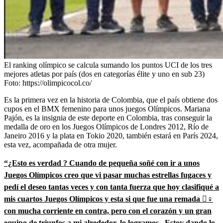
El ranking olímpico se calcula sumando los puntos UCI de los tres
mejores atletas por país (dos en categorías élite y uno en sub 23)
Foto:
https://olimpicocol.co/
Es la primera vez en la historia de Colombia, que el país obtiene dos
cupos en el BMX femenino para unos juegos Olímpicos. Mariana
Pajón, es la insignia de este deporte en Colombia, tras conseguir la
medalla de oro en los Juegos Olímpicos de Londres 2012, Río de
Janeiro 2016 y la plata en Tokio 2020, también estará en París 2024,
esta vez, acompañada de otra mujer.
“¿Esto es verdad ? Cuando de pequeña soñé con ir a unos
Juegos Olímpicos creo que vi pasar muchas estrellas fugaces y
pedí el deseo tantas veces y con tanta fuerza que hoy clasifiqué a
mis cuartos Juegos Olímpicos y esta si que fue una remada 🏻‍♀️
con mucha corriente en contra, pero con el corazón y un gran
equipo de triunfos a mi alrededor, lo logramos . Estoy dando lo