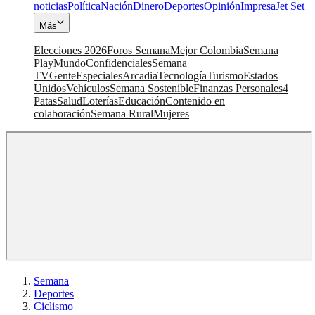
noticias
Política
Nación
Dinero
Deportes
Opinión
Impresa
Jet Set
Más
Elecciones 2026
Foros Semana
Mejor Colombia
Semana
Play
Mundo
Confidenciales
Semana
TV
Gente
Especiales
Arcadia
Tecnología
Turismo
Estados
Unidos
Vehículos
Semana Sostenible
Finanzas Personales
4
Patas
Salud
Loterías
Educación
Contenido en
colaboración
Semana Rural
Mujeres
Semana
|
Deportes
|
Ciclismo