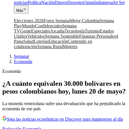
noticias
Política
Nación
Dinero
Deportes
Opinión
Impresa
Jet Set
Más
Elecciones 2026
Foros Semana
Mejor Colombia
Semana
Play
Mundo
Confidenciales
Semana
TV
Gente
Especiales
Arcadia
Tecnología
Turismo
Estados
Unidos
Vehículos
Semana Sostenible
Finanzas Personales
4
Patas
Salud
Loterías
Educación
Contenido en
colaboración
Semana Rural
Mujeres
Semana
|
Economía
Economía
¿A cuánto equivalen 30.000 bolívares en
pesos colombianos hoy, lunes 20 de mayo?
La moneda venezolana sufre una devaluación que ha perjudicado la
economía de ese país
Siga las noticias económicas en Discover para mantenerse al día
Redacción Economía