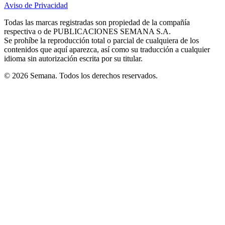
Aviso de Privacidad
Opens
new
new
new
new
new
in
window
window
window
window
window
Todas las marcas registradas son propiedad de la compañía
new
respectiva o de PUBLICACIONES SEMANA S.A.
window
Se prohíbe la reproducción total o parcial de cualquiera de los
contenidos que aquí aparezca, así como su traducción a cualquier
idioma sin autorización escrita por su titular.
© 2026 Semana. Todos los derechos reservados.