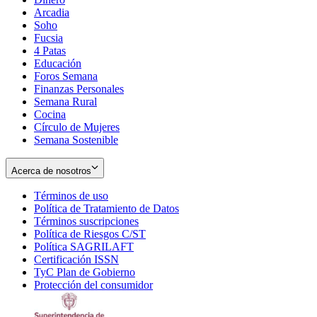
Arcadia
Soho
Opens
Fucsia
in
Opens
4 Patas
new
in
Educación
window
new
Foros Semana
window
Finanzas Personales
Semana Rural
Cocina
Círculo de Mujeres
Semana Sostenible
Acerca de nosotros
Términos de uso
Opens
Política de Tratamiento de Datos
in
Opens
Términos suscripciones
new
Opens
in
Política de Riesgos C/ST
window
in
Opens
new
Política SAGRILAFT
Opens
new
in
window
Certificación ISSN
Opens
in
window
new
TyC Plan de Gobierno
in
new
Opens
window
Protección del consumidor
new
window
in
Opens
window
new
in
window
new