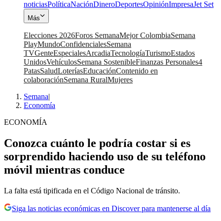
noticias
Política
Nación
Dinero
Deportes
Opinión
Impresa
Jet Set
Más
Elecciones 2026
Foros Semana
Mejor Colombia
Semana
Play
Mundo
Confidenciales
Semana
TV
Gente
Especiales
Arcadia
Tecnología
Turismo
Estados
Unidos
Vehículos
Semana Sostenible
Finanzas Personales
4
Patas
Salud
Loterías
Educación
Contenido en
colaboración
Semana Rural
Mujeres
Semana
|
Economía
ECONOMÍA
Conozca cuánto le podría costar si es
sorprendido haciendo uso de su teléfono
móvil mientras conduce
La falta está tipificada en el Código Nacional de tránsito.
Siga las noticias económicas en Discover para mantenerse al día