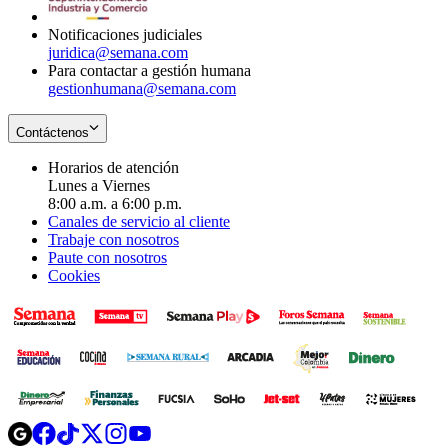
window
Notificaciones judiciales
juridica@semana.com
Para contactar a gestión humana
gestionhumana@semana.com
Contáctenos
Horarios de atención
Lunes a Viernes
8:00 a.m. a 6:00 p.m.
Canales de servicio al cliente
Trabaje con nosotros
Paute con nosotros
Cookies
Opens
Opens
Opens
Opens
Opens
in
in
in
in
in