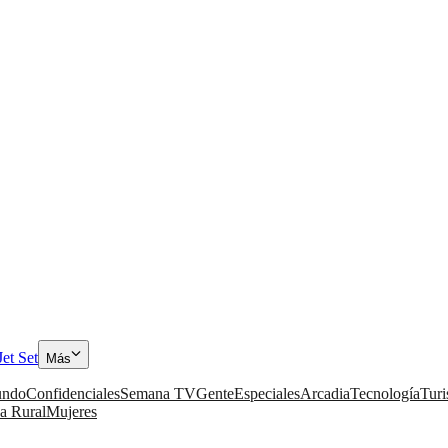
Jet Set
Más
ndo
Confidenciales
Semana TV
Gente
Especiales
Arcadia
Tecnología
Tur
a Rural
Mujeres