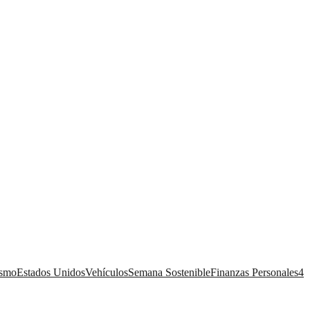
ismo
Estados Unidos
Vehículos
Semana Sostenible
Finanzas Personales
4