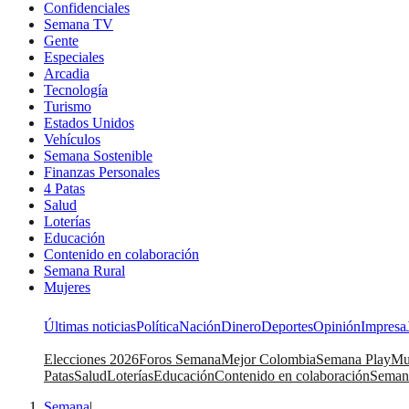
Confidenciales
Semana TV
Gente
Especiales
Arcadia
Tecnología
Turismo
Estados Unidos
Vehículos
Semana Sostenible
Finanzas Personales
4 Patas
Salud
Loterías
Educación
Contenido en colaboración
Semana Rural
Mujeres
Últimas noticias
Política
Nación
Dinero
Deportes
Opinión
Impresa
Elecciones 2026
Foros Semana
Mejor Colombia
Semana Play
Mu
Patas
Salud
Loterías
Educación
Contenido en colaboración
Seman
Semana
|