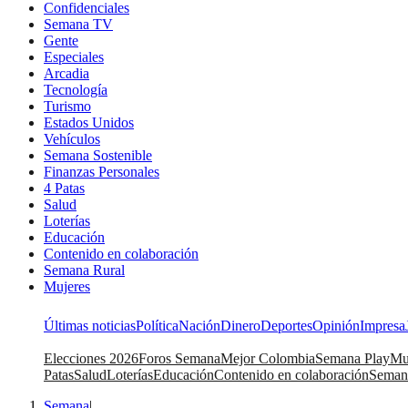
Confidenciales
Semana TV
Gente
Especiales
Arcadia
Tecnología
Turismo
Estados Unidos
Vehículos
Semana Sostenible
Finanzas Personales
4 Patas
Salud
Loterías
Educación
Contenido en colaboración
Semana Rural
Mujeres
Últimas noticias
Política
Nación
Dinero
Deportes
Opinión
Impresa
Elecciones 2026
Foros Semana
Mejor Colombia
Semana Play
Mu
Patas
Salud
Loterías
Educación
Contenido en colaboración
Seman
Semana
|