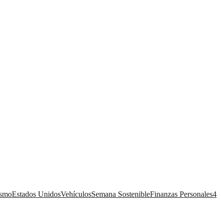
ismo
Estados Unidos
Vehículos
Semana Sostenible
Finanzas Personales
4