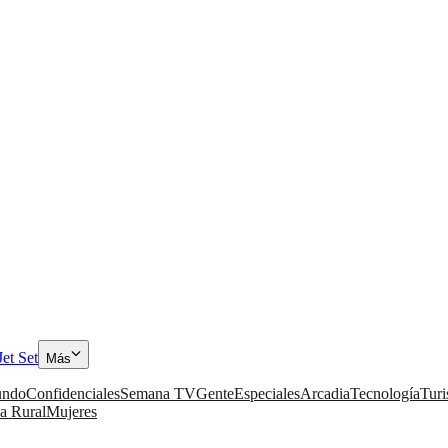
Jet Set
Más
ndo
Confidenciales
Semana TV
Gente
Especiales
Arcadia
Tecnología
Tur
a Rural
Mujeres