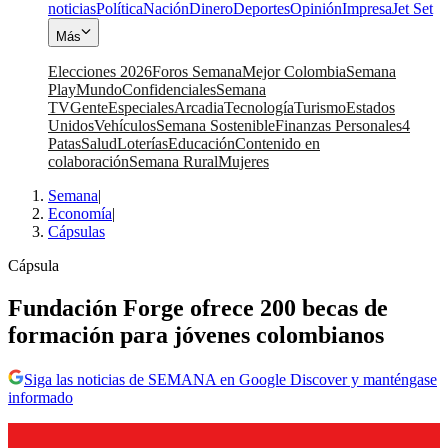
noticias
Política
Nación
Dinero
Deportes
Opinión
Impresa
Jet Set
Más
Elecciones 2026
Foros Semana
Mejor Colombia
Semana
Play
Mundo
Confidenciales
Semana
TV
Gente
Especiales
Arcadia
Tecnología
Turismo
Estados
Unidos
Vehículos
Semana Sostenible
Finanzas Personales
4
Patas
Salud
Loterías
Educación
Contenido en
colaboración
Semana Rural
Mujeres
Semana
|
Economía
|
Cápsulas
Cápsula
Fundación Forge ofrece 200 becas de
formación para jóvenes colombianos
Siga las noticias de SEMANA en Google Discover y manténgase
informado