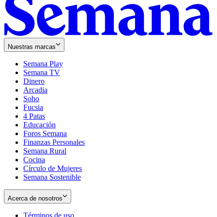
Nuestras marcas
Semana Play
Semana TV
Dinero
Arcadia
Soho
Opens
Fucsia
in
Opens
4 Patas
new
in
Educación
window
new
Foros Semana
window
Finanzas Personales
Semana Rural
Cocina
Círculo de Mujeres
Semana Sostenible
Acerca de nosotros
Términos de uso
Opens