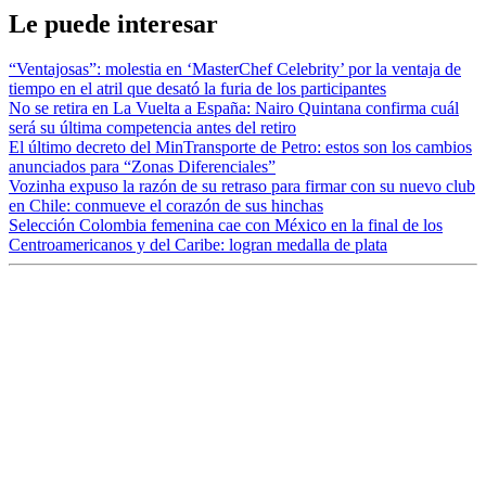
Le puede interesar
“Ventajosas”: molestia en ‘MasterChef Celebrity’ por la ventaja de
tiempo en el atril que desató la furia de los participantes
No se retira en La Vuelta a España: Nairo Quintana confirma cuál
será su última competencia antes del retiro
El último decreto del MinTransporte de Petro: estos son los cambios
anunciados para “Zonas Diferenciales”
Vozinha expuso la razón de su retraso para firmar con su nuevo club
en Chile: conmueve el corazón de sus hinchas
Selección Colombia femenina cae con México en la final de los
Centroamericanos y del Caribe: logran medalla de plata