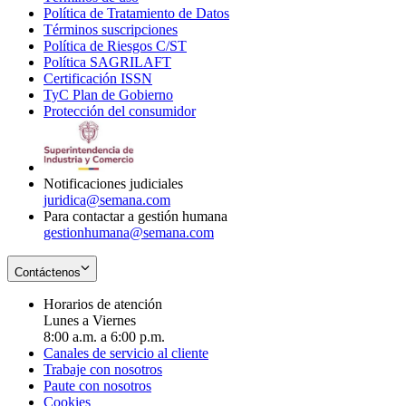
Política de Tratamiento de Datos
in
Opens
Términos suscripciones
new
Opens
in
Política de Riesgos C/ST
window
in
Opens
new
Política SAGRILAFT
Opens
new
in
window
Certificación ISSN
Opens
in
window
new
TyC Plan de Gobierno
in
new
Opens
window
Protección del consumidor
new
window
in
Opens
window
new
in
window
new
window
Notificaciones judiciales
juridica@semana.com
Para contactar a gestión humana
gestionhumana@semana.com
Contáctenos
Horarios de atención
Lunes a Viernes
8:00 a.m. a 6:00 p.m.
Canales de servicio al cliente
Trabaje con nosotros
Paute con nosotros
Cookies