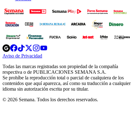
Opens
Opens
Opens
Opens
Opens
in
in
in
in
in
Aviso de Privacidad
Opens
new
new
new
new
new
in
window
window
window
window
window
Todas las marcas registradas son propiedad de la compañía
new
respectiva o de PUBLICACIONES SEMANA S.A.
window
Se prohíbe la reproducción total o parcial de cualquiera de los
contenidos que aquí aparezca, así como su traducción a cualquier
idioma sin autorización escrita por su titular.
© 2026 Semana. Todos los derechos reservados.