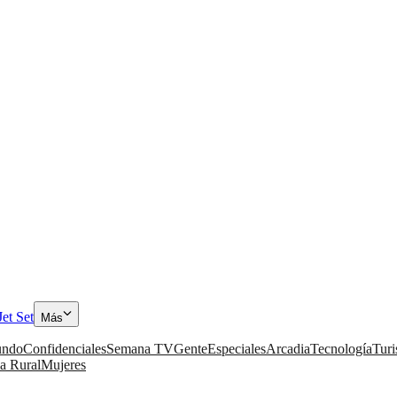
Jet Set
Más
ndo
Confidenciales
Semana TV
Gente
Especiales
Arcadia
Tecnología
Tur
a Rural
Mujeres