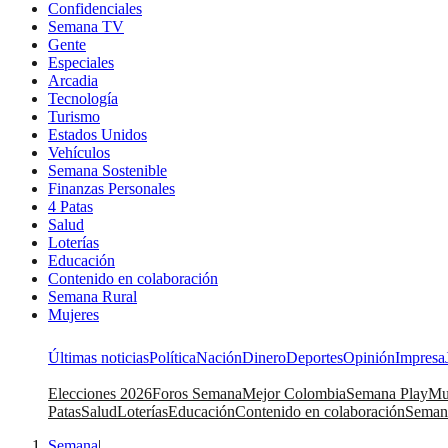
Confidenciales
Semana TV
Gente
Especiales
Arcadia
Tecnología
Turismo
Estados Unidos
Vehículos
Semana Sostenible
Finanzas Personales
4 Patas
Salud
Loterías
Educación
Contenido en colaboración
Semana Rural
Mujeres
Últimas noticias
Política
Nación
Dinero
Deportes
Opinión
Impresa
Elecciones 2026
Foros Semana
Mejor Colombia
Semana Play
Mu
Patas
Salud
Loterías
Educación
Contenido en colaboración
Seman
Semana
|