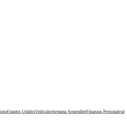
ismo
Estados Unidos
Vehículos
Semana Sostenible
Finanzas Personales
4