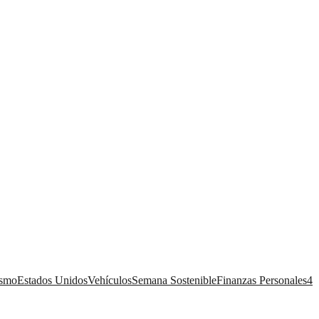
ismo
Estados Unidos
Vehículos
Semana Sostenible
Finanzas Personales
4