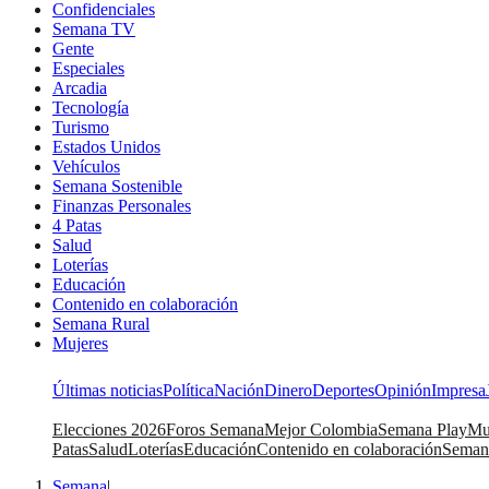
Confidenciales
Semana TV
Gente
Especiales
Arcadia
Tecnología
Turismo
Estados Unidos
Vehículos
Semana Sostenible
Finanzas Personales
4 Patas
Salud
Loterías
Educación
Contenido en colaboración
Semana Rural
Mujeres
Últimas noticias
Política
Nación
Dinero
Deportes
Opinión
Impresa
Elecciones 2026
Foros Semana
Mejor Colombia
Semana Play
Mu
Patas
Salud
Loterías
Educación
Contenido en colaboración
Seman
Semana
|