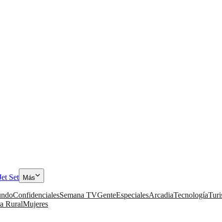
Jet Set
Más
ndo
Confidenciales
Semana TV
Gente
Especiales
Arcadia
Tecnología
Tur
a Rural
Mujeres