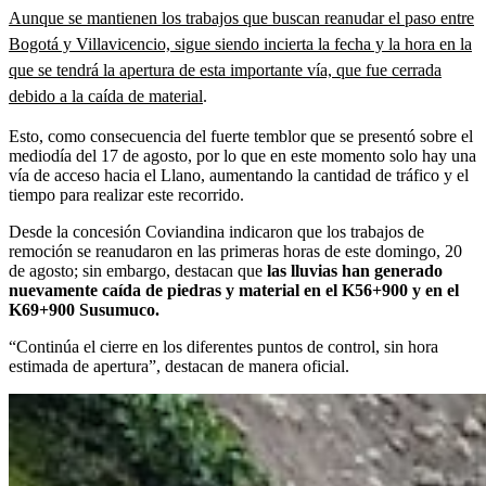
Aunque se mantienen los trabajos que buscan reanudar el paso entre
Bogotá y Villavicencio, sigue siendo incierta la fecha y la hora en la
que se tendrá la apertura de esta importante vía, que fue cerrada
debido a la caída de material
.
Esto, como consecuencia del fuerte temblor que se presentó sobre el
mediodía del 17 de agosto, por lo que en este momento solo hay una
vía de acceso hacia el Llano, aumentando la cantidad de tráfico y el
tiempo para realizar este recorrido.
Desde la concesión Coviandina indicaron que los trabajos de
remoción se reanudaron en las primeras horas de este domingo, 20
de agosto; sin embargo, destacan que
las lluvias han generado
nuevamente caída de piedras y material en el K56+900 y en el
K69+900 Susumuco.
“Continúa el cierre en los diferentes puntos de control, sin hora
estimada de apertura”, destacan de manera oficial.