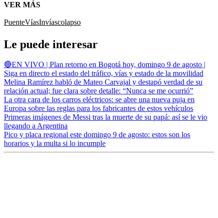
VER MÁS
Puente
Vías
Invías
colapso
Le puede interesar
🔴EN VIVO | Plan retorno en Bogotá hoy, domingo 9 de agosto |
Siga en directo el estado del tráfico, vías y estado de la movilidad
Melina Ramírez habló de Mateo Carvajal y destapó verdad de su
relación actual; fue clara sobre detalle: “Nunca se me ocurrió”
La otra cara de los carros eléctricos: se abre una nueva puja en
Europa sobre las reglas para los fabricantes de estos vehículos
Primeras imágenes de Messi tras la muerte de su papá: así se le vio
llegando a Argentina
Pico y placa regional este domingo 9 de agosto: estos son los
horarios y la multa si lo incumple