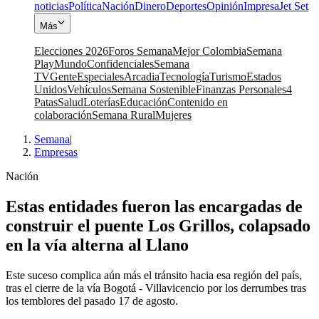
noticias
Política
Nación
Dinero
Deportes
Opinión
Impresa
Jet Set
Más
Elecciones 2026
Foros Semana
Mejor Colombia
Semana
Play
Mundo
Confidenciales
Semana
TV
Gente
Especiales
Arcadia
Tecnología
Turismo
Estados
Unidos
Vehículos
Semana Sostenible
Finanzas Personales
4
Patas
Salud
Loterías
Educación
Contenido en
colaboración
Semana Rural
Mujeres
Semana
|
Empresas
Nación
Estas entidades fueron las encargadas de
construir el puente Los Grillos, colapsado
en la vía alterna al Llano
Este suceso complica aún más el tránsito hacia esa región del país,
tras el cierre de la vía Bogotá - Villavicencio por los derrumbes tras
los temblores del pasado 17 de agosto.