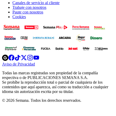
Canales de servicio al cliente
Trabaje con nosotros
Paute con nosotros
Cookies
Opens
Opens
Opens
Opens
Opens
in
in
in
in
in
Aviso de Privacidad
Opens
new
new
new
new
new
in
window
window
window
window
window
Todas las marcas registradas son propiedad de la compañía
new
respectiva o de PUBLICACIONES SEMANA S.A.
window
Se prohíbe la reproducción total o parcial de cualquiera de los
contenidos que aquí aparezca, así como su traducción a cualquier
idioma sin autorización escrita por su titular.
© 2026 Semana. Todos los derechos reservados.