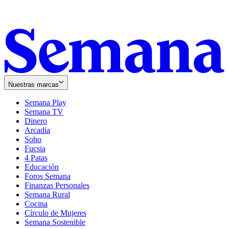
Nuestras marcas
Semana Play
Semana TV
Dinero
Arcadia
Soho
Opens
Fucsia
in
Opens
4 Patas
new
in
Educación
window
new
Foros Semana
window
Finanzas Personales
Semana Rural
Cocina
Círculo de Mujeres
Semana Sostenible