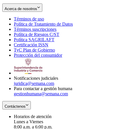
Acerca de nosotros
Términos de uso
Opens
Política de Tratamiento de Datos
in
Opens
Términos suscripciones
new
Opens
in
Política de Riesgos C/ST
window
in
Opens
new
Política SAGRILAFT
Opens
new
in
window
Certificación ISSN
Opens
in
window
new
TyC Plan de Gobierno
in
new
Opens
window
Protección del consumidor
new
window
in
Opens
window
new
in
window
new
window
Notificaciones judiciales
juridica@semana.com
Para contactar a gestión humana
gestionhumana@semana.com
Contáctenos
Horarios de atención
Lunes a Viernes
8:00 a.m. a 6:00 p.m.