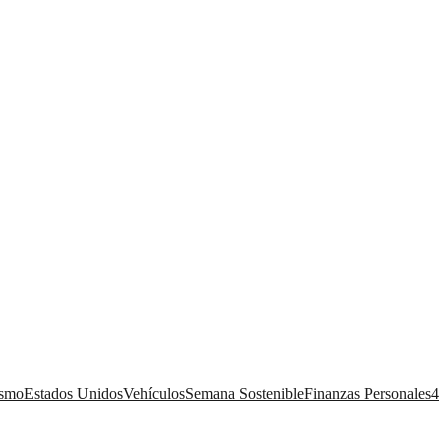
ismo
Estados Unidos
Vehículos
Semana Sostenible
Finanzas Personales
4