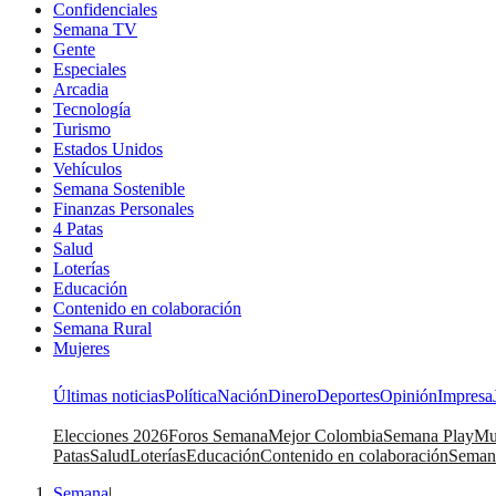
Confidenciales
Semana TV
Gente
Especiales
Arcadia
Tecnología
Turismo
Estados Unidos
Vehículos
Semana Sostenible
Finanzas Personales
4 Patas
Salud
Loterías
Educación
Contenido en colaboración
Semana Rural
Mujeres
Últimas noticias
Política
Nación
Dinero
Deportes
Opinión
Impresa
Elecciones 2026
Foros Semana
Mejor Colombia
Semana Play
Mu
Patas
Salud
Loterías
Educación
Contenido en colaboración
Seman
Semana
|