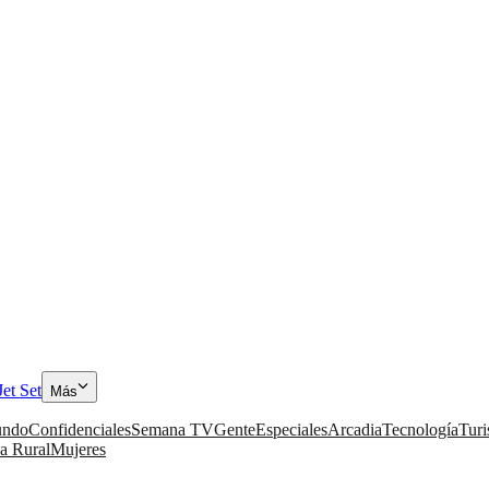
Jet Set
Más
ndo
Confidenciales
Semana TV
Gente
Especiales
Arcadia
Tecnología
Tur
a Rural
Mujeres