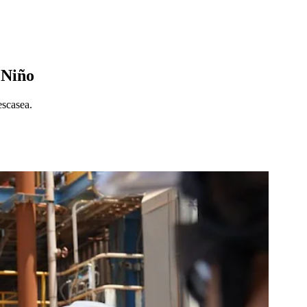
 Niño
escasea.