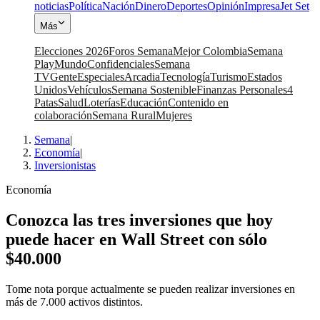
noticias
Política
Nación
Dinero
Deportes
Opinión
Impresa
Jet Set
Más
Elecciones 2026
Foros Semana
Mejor Colombia
Semana
Play
Mundo
Confidenciales
Semana
TV
Gente
Especiales
Arcadia
Tecnología
Turismo
Estados
Unidos
Vehículos
Semana Sostenible
Finanzas Personales
4
Patas
Salud
Loterías
Educación
Contenido en
colaboración
Semana Rural
Mujeres
Semana
|
Economía
|
Inversionistas
Economía
Conozca las tres inversiones que hoy
puede hacer en Wall Street con sólo
$40.000
Tome nota porque actualmente se pueden realizar inversiones en
más de 7.000 activos distintos.