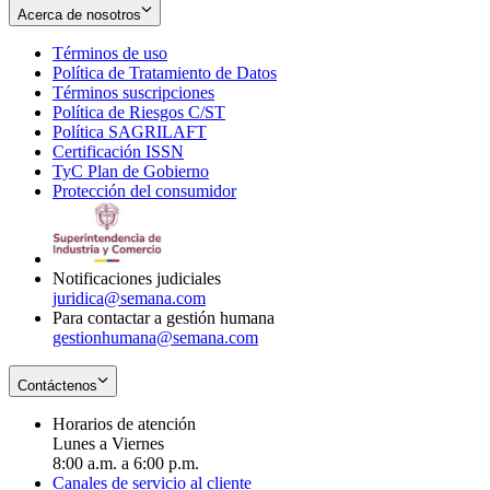
Acerca de nosotros
Términos de uso
Opens
Política de Tratamiento de Datos
in
Opens
Términos suscripciones
new
Opens
in
Política de Riesgos C/ST
window
in
Opens
new
Política SAGRILAFT
Opens
new
in
window
Certificación ISSN
Opens
in
window
new
TyC Plan de Gobierno
in
new
Opens
window
Protección del consumidor
new
window
in
Opens
window
new
in
window
new
window
Notificaciones judiciales
juridica@semana.com
Para contactar a gestión humana
gestionhumana@semana.com
Contáctenos
Horarios de atención
Lunes a Viernes
8:00 a.m. a 6:00 p.m.
Canales de servicio al cliente