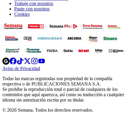
Trabaje con nosotros
Paute con nosotros
Cookies
Opens
Opens
Opens
Opens
Opens
in
in
in
in
in
Aviso de Privacidad
Opens
new
new
new
new
new
in
window
window
window
window
window
Todas las marcas registradas son propiedad de la compañía
new
respectiva o de PUBLICACIONES SEMANA S.A.
window
Se prohíbe la reproducción total o parcial de cualquiera de los
contenidos que aquí aparezca, así como su traducción a cualquier
idioma sin autorización escrita por su titular.
© 2026 Semana. Todos los derechos reservados.