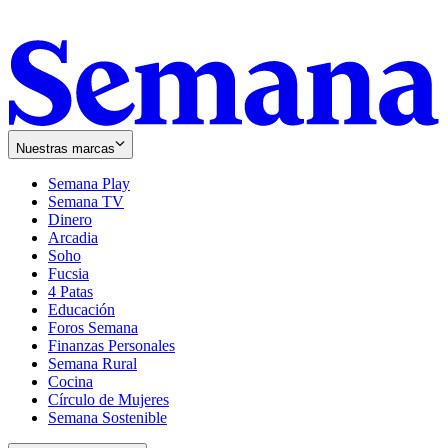
Nuestras marcas
Semana Play
Semana TV
Dinero
Arcadia
Soho
Opens
Fucsia
in
Opens
4 Patas
new
in
Educación
window
new
Foros Semana
window
Finanzas Personales
Semana Rural
Cocina
Círculo de Mujeres
Semana Sostenible