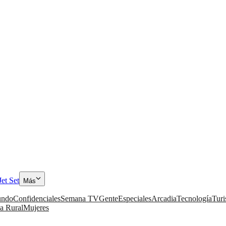
Jet Set
Más
ndo
Confidenciales
Semana TV
Gente
Especiales
Arcadia
Tecnología
Tur
a Rural
Mujeres