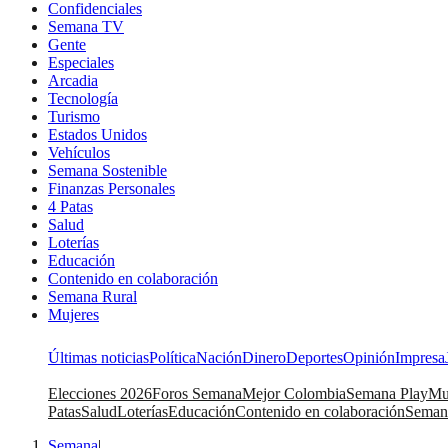
Confidenciales
Semana TV
Gente
Especiales
Arcadia
Tecnología
Turismo
Estados Unidos
Vehículos
Semana Sostenible
Finanzas Personales
4 Patas
Salud
Loterías
Educación
Contenido en colaboración
Semana Rural
Mujeres
Últimas noticias
Política
Nación
Dinero
Deportes
Opinión
Impresa
Elecciones 2026
Foros Semana
Mejor Colombia
Semana Play
Mu
Patas
Salud
Loterías
Educación
Contenido en colaboración
Seman
Semana
|