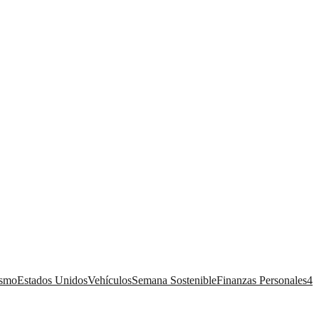
ismo
Estados Unidos
Vehículos
Semana Sostenible
Finanzas Personales
4