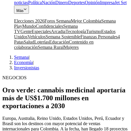
noticias
Política
Nación
Dinero
Deportes
Opinión
Impresa
Jet Set
Más
Elecciones 2026
Foros Semana
Mejor Colombia
Semana
Play
Mundo
Confidenciales
Semana
TV
Gente
Especiales
Arcadia
Tecnología
Turismo
Estados
Unidos
Vehículos
Semana Sostenible
Finanzas Personales
4
Patas
Salud
Loterías
Educación
Contenido en
colaboración
Semana Rural
Mujeres
Semana
|
Economía
|
Inversionistas
NEGOCIOS
Oro verde: cannabis medicinal aportaría
más de US$1.700 millones en
exportaciones a 2030
Europa, Australia, Reino Unido, Estados Unidos, Perú, Ecuador y
Brasil son los destinos con mayor potencial de ventas
internacionales para Colombia. A la fecha, han llegado 18 proyectos