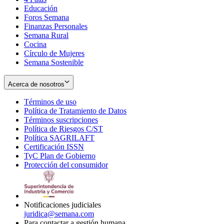
Educación
window
new
Foros Semana
window
Finanzas Personales
Semana Rural
Cocina
Círculo de Mujeres
Semana Sostenible
Acerca de nosotros
Términos de uso
Opens
Política de Tratamiento de Datos
in
Opens
Términos suscripciones
new
Opens
in
Política de Riesgos C/ST
window
in
Opens
new
Política SAGRILAFT
Opens
new
in
window
Certificación ISSN
Opens
in
window
new
TyC Plan de Gobierno
in
new
Opens
window
Protección del consumidor
new
window
in
Opens
window
new
in
window
new
window
Notificaciones judiciales
juridica@semana.com
Para contactar a gestión humana