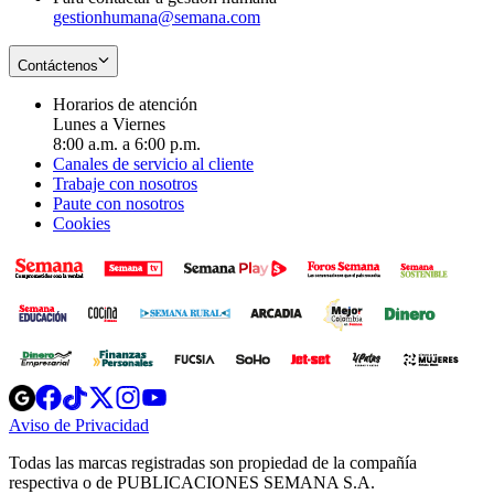
gestionhumana@semana.com
Contáctenos
Horarios de atención
Lunes a Viernes
8:00 a.m. a 6:00 p.m.
Canales de servicio al cliente
Trabaje con nosotros
Paute con nosotros
Cookies
Opens
Opens
Opens
Opens
Opens
in
in
in
in
in
Aviso de Privacidad
Opens
new
new
new
new
new
in
window
window
window
window
window
Todas las marcas registradas son propiedad de la compañía
new
respectiva o de PUBLICACIONES SEMANA S.A.
window