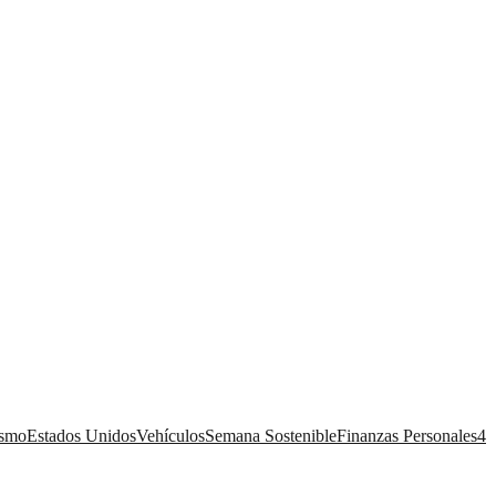
ismo
Estados Unidos
Vehículos
Semana Sostenible
Finanzas Personales
4