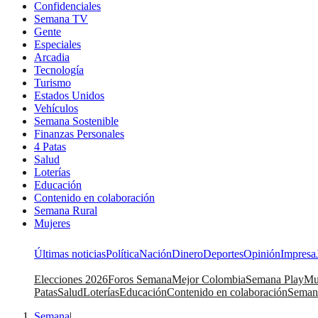
Confidenciales
Semana TV
Gente
Especiales
Arcadia
Tecnología
Turismo
Estados Unidos
Vehículos
Semana Sostenible
Finanzas Personales
4 Patas
Salud
Loterías
Educación
Contenido en colaboración
Semana Rural
Mujeres
Últimas noticias
Política
Nación
Dinero
Deportes
Opinión
Impresa
Elecciones 2026
Foros Semana
Mejor Colombia
Semana Play
Mu
Patas
Salud
Loterías
Educación
Contenido en colaboración
Seman
Semana
|