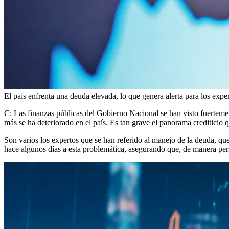
El país enfrenta una deuda elevada, lo que genera alerta para los expe
C: Las finanzas públicas del Gobierno Nacional se han visto fuerteme
más se ha deteriorado en el país. Es tan grave el panorama crediticio qu
Son varios los expertos que se han referido al manejo de la deuda, qu
hace algunos días a esta problemática, asegurando que, de manera pers