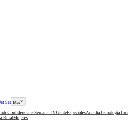
Jet Set
Más
ndo
Confidenciales
Semana TV
Gente
Especiales
Arcadia
Tecnología
Tur
a Rural
Mujeres