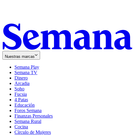
Nuestras marcas
Semana Play
Semana TV
Dinero
Arcadia
Soho
Opens
Fucsia
in
Opens
4 Patas
new
in
Educación
window
new
Foros Semana
window
Finanzas Personales
Semana Rural
Cocina
Círculo de Mujeres