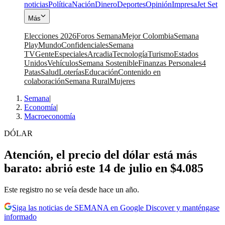
noticias
Política
Nación
Dinero
Deportes
Opinión
Impresa
Jet Set
Más
Elecciones 2026
Foros Semana
Mejor Colombia
Semana
Play
Mundo
Confidenciales
Semana
TV
Gente
Especiales
Arcadia
Tecnología
Turismo
Estados
Unidos
Vehículos
Semana Sostenible
Finanzas Personales
4
Patas
Salud
Loterías
Educación
Contenido en
colaboración
Semana Rural
Mujeres
Semana
|
Economía
|
Macroeconomía
DÓLAR
Atención, el precio del dólar está más
barato: abrió este 14 de julio en $4.085
Este registro no se veía desde hace un año.
Siga las noticias de SEMANA en Google Discover y manténgase
informado