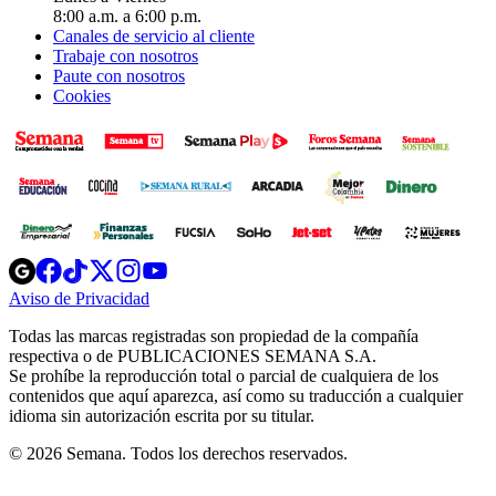
8:00 a.m. a 6:00 p.m.
Canales de servicio al cliente
Trabaje con nosotros
Paute con nosotros
Cookies
Opens
Opens
Opens
Opens
Opens
in
in
in
in
in
Aviso de Privacidad
Opens
new
new
new
new
new
in
window
window
window
window
window
Todas las marcas registradas son propiedad de la compañía
new
respectiva o de PUBLICACIONES SEMANA S.A.
window
Se prohíbe la reproducción total o parcial de cualquiera de los
contenidos que aquí aparezca, así como su traducción a cualquier
idioma sin autorización escrita por su titular.
© 2026 Semana. Todos los derechos reservados.