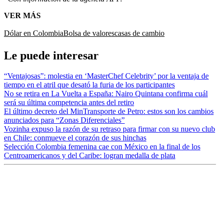
VER MÁS
Dólar en Colombia
Bolsa de valores
casas de cambio
Le puede interesar
“Ventajosas”: molestia en ‘MasterChef Celebrity’ por la ventaja de
tiempo en el atril que desató la furia de los participantes
No se retira en La Vuelta a España: Nairo Quintana confirma cuál
será su última competencia antes del retiro
El último decreto del MinTransporte de Petro: estos son los cambios
anunciados para “Zonas Diferenciales”
Vozinha expuso la razón de su retraso para firmar con su nuevo club
en Chile: conmueve el corazón de sus hinchas
Selección Colombia femenina cae con México en la final de los
Centroamericanos y del Caribe: logran medalla de plata