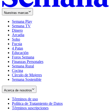
Nuestras marcas
Semana Play
Semana TV
Dinero
Arcadia
Soho
Opens
Fucsia
in
Opens
4 Patas
new
in
Educación
window
new
Foros Semana
window
Finanzas Personales
Semana Rural
Cocina
Círculo de Mujeres
Semana Sostenible
Acerca de nosotros
Términos de uso
Opens
Política de Tratamiento de Datos
in
Opens
Términos suscripciones
new
Opens
in