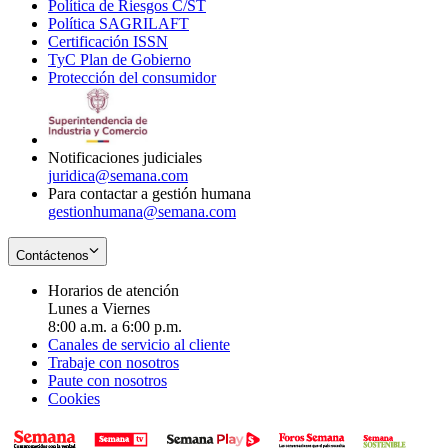
Política de Riesgos C/ST
window
in
Opens
new
Política SAGRILAFT
Opens
new
in
window
Certificación ISSN
Opens
in
window
new
TyC Plan de Gobierno
in
new
Opens
window
Protección del consumidor
new
window
in
Opens
window
new
in
window
new
window
Notificaciones judiciales
juridica@semana.com
Para contactar a gestión humana
gestionhumana@semana.com
Contáctenos
Horarios de atención
Lunes a Viernes
8:00 a.m. a 6:00 p.m.
Canales de servicio al cliente
Trabaje con nosotros
Paute con nosotros
Cookies