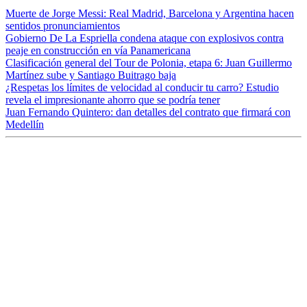
Muerte de Jorge Messi: Real Madrid, Barcelona y Argentina hacen
sentidos pronunciamientos
Gobierno De La Espriella condena ataque con explosivos contra
peaje en construcción en vía Panamericana
Clasificación general del Tour de Polonia, etapa 6: Juan Guillermo
Martínez sube y Santiago Buitrago baja
¿Respetas los límites de velocidad al conducir tu carro? Estudio
revela el impresionante ahorro que se podría tener
Juan Fernando Quintero: dan detalles del contrato que firmará con
Medellín