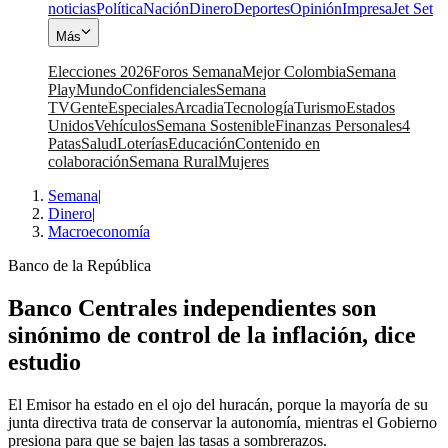
noticias
Política
Nación
Dinero
Deportes
Opinión
Impresa
Jet Set
Más
Elecciones 2026
Foros Semana
Mejor Colombia
Semana
Play
Mundo
Confidenciales
Semana
TV
Gente
Especiales
Arcadia
Tecnología
Turismo
Estados
Unidos
Vehículos
Semana Sostenible
Finanzas Personales
4
Patas
Salud
Loterías
Educación
Contenido en
colaboración
Semana Rural
Mujeres
Semana
|
Dinero
|
Macroeconomía
Banco de la República
Banco Centrales independientes son
sinónimo de control de la inflación, dice
estudio
El Emisor ha estado en el ojo del huracán, porque la mayoría de su
junta directiva trata de conservar la autonomía, mientras el Gobierno
presiona para que se bajen las tasas a sombrerazos.