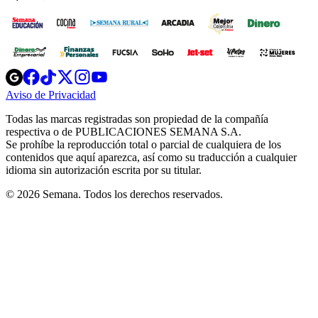
Opens
Opens
Opens
Opens
Opens
in
in
in
in
in
Aviso de Privacidad
Opens
new
new
new
new
new
in
window
window
window
window
window
Todas las marcas registradas son propiedad de la compañía
new
respectiva o de PUBLICACIONES SEMANA S.A.
window
Se prohíbe la reproducción total o parcial de cualquiera de los
contenidos que aquí aparezca, así como su traducción a cualquier
idioma sin autorización escrita por su titular.
© 2026 Semana. Todos los derechos reservados.