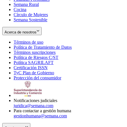
Semana Rural
Cocina
Círculo de Mujeres
Semana Sostenible
Acerca de nosotros
Términos de uso
Opens
Política de Tratamiento de Datos
in
Opens
Términos suscripciones
new
Opens
in
Política de Riesgos C/ST
window
in
Opens
new
Política SAGRILAFT
Opens
new
in
window
Certificación ISSN
Opens
in
window
new
TyC Plan de Gobierno
in
new
Opens
window
Protección del consumidor
new
window
in
Opens
window
new
in
window
new
window
Notificaciones judiciales
juridica@semana.com
Para contactar a gestión humana
gestionhumana@semana.com