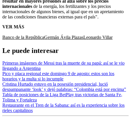
resultar en mayores presiones al alza sobre los precios
internacionales
de la energía, los fertilizantes y los precios
internacionales de algunos bienes, al igual que en un apretamiento
de las condiciones financieras externas para el país".
VER MÁS
Banco de la República
Germán Ávila Plazas
Leonardo Villar
Le puede interesar
Primeras imágenes de Messi tras la muerte de su papá: así se le vio
llegando a Argentina
Pico y placa regional este domingo 9 de agosto: estos son los
horarios y la multa si lo incumple
Cristina Hurtado estuvo en la posesión presidencial, lució
despampanante ‘look’ y dejó palabras: “Colombia está por encima”
Tabla de posiciones de la Liga BetPlay tras victorias de Santa Fe,
Tolima y Fortaleza
Restaurante en el Tren de la Sabana: así es la experiencia sobre los
rieles capitalinos