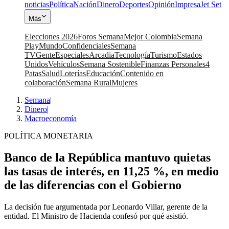
noticias
Política
Nación
Dinero
Deportes
Opinión
Impresa
Jet Set
Más
Elecciones 2026
Foros Semana
Mejor Colombia
Semana
Play
Mundo
Confidenciales
Semana
TV
Gente
Especiales
Arcadia
Tecnología
Turismo
Estados
Unidos
Vehículos
Semana Sostenible
Finanzas Personales
4
Patas
Salud
Loterías
Educación
Contenido en
colaboración
Semana Rural
Mujeres
Semana
|
Dinero
|
Macroeconomía
POLÍTICA MONETARIA
Banco de la República mantuvo quietas
las tasas de interés, en 11,25 %, en medio
de las diferencias con el Gobierno
La decisión fue argumentada por Leonardo Villar, gerente de la
entidad. El Ministro de Hacienda confesó por qué asistió.