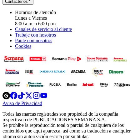
Contáctenos
Horarios de atención
Lunes a Viernes
8:00 a.m. a 6:00 p.m.
Canales de servicio al cliente
Trabaje con nosotros
Paute con nosotros
Cookies
Opens
Opens
Opens
Opens
Opens
in
in
in
in
in
Aviso de Privacidad
Opens
new
new
new
new
new
in
window
window
window
window
window
Todas las marcas registradas son propiedad de la compañía
new
respectiva o de PUBLICACIONES SEMANA S.A.
window
Se prohíbe la reproducción total o parcial de cualquiera de los
contenidos que aquí aparezca, así como su traducción a cualquier
idioma sin autorización escrita por su titular.