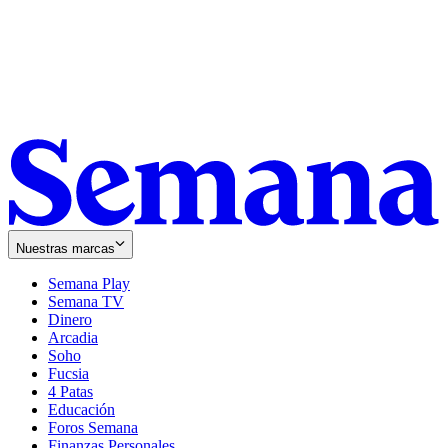
Nuestras marcas
Semana Play
Semana TV
Dinero
Arcadia
Soho
Opens
Fucsia
in
Opens
4 Patas
new
in
Educación
window
new
Foros Semana
window
Finanzas Personales