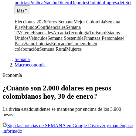
noticias
Política
Nación
Dinero
Deportes
Opinión
Impresa
Jet Set
Más
Elecciones 2026
Foros Semana
Mejor Colombia
Semana
Play
Mundo
Confidenciales
Semana
TV
Gente
Especiales
Arcadia
Tecnología
Turismo
Estados
Unidos
Vehículos
Semana Sostenible
Finanzas Personales
4
Patas
Salud
Loterías
Educación
Contenido en
colaboración
Semana Rural
Mujeres
Semana
|
Macroeconomía
Economía
¿Cuánto son 2.000 dólares en pesos
colombianos hoy, 30 de enero?
La divisa estadounidense se mantiene por encima de los 3.900
pesos.
Siga las noticias de SEMANA en Google Discover y manténgase
informado