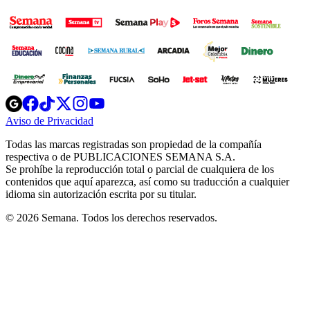
Opens
Opens
Opens
Opens
Opens
in
in
in
in
in
Aviso de Privacidad
Opens
new
new
new
new
new
in
window
window
window
window
window
Todas las marcas registradas son propiedad de la compañía
new
respectiva o de PUBLICACIONES SEMANA S.A.
window
Se prohíbe la reproducción total o parcial de cualquiera de los
contenidos que aquí aparezca, así como su traducción a cualquier
idioma sin autorización escrita por su titular.
© 2026 Semana. Todos los derechos reservados.