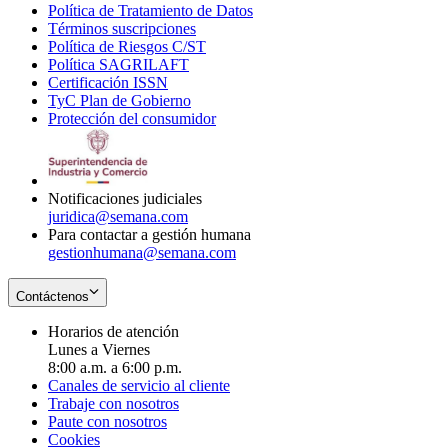
Política de Tratamiento de Datos
in
Opens
Términos suscripciones
new
Opens
in
Política de Riesgos C/ST
window
in
Opens
new
Política SAGRILAFT
Opens
new
in
window
Certificación ISSN
Opens
in
window
new
TyC Plan de Gobierno
in
new
Opens
window
Protección del consumidor
new
window
in
Opens
window
new
in
window
new
window
Notificaciones judiciales
juridica@semana.com
Para contactar a gestión humana
gestionhumana@semana.com
Contáctenos
Horarios de atención
Lunes a Viernes
8:00 a.m. a 6:00 p.m.
Canales de servicio al cliente
Trabaje con nosotros
Paute con nosotros
Cookies