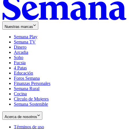
Nuestras marcas
Semana Play
Semana TV
Dinero
Arcadia
Soho
Opens
Fucsia
in
Opens
4 Patas
new
in
Educación
window
new
Foros Semana
window
Finanzas Personales
Semana Rural
Cocina
Círculo de Mujeres
Semana Sostenible
Acerca de nosotros
Términos de uso
Opens