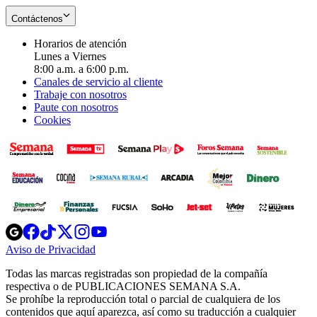
Contáctenos
Horarios de atención
Lunes a Viernes
8:00 a.m. a 6:00 p.m.
Canales de servicio al cliente
Trabaje con nosotros
Paute con nosotros
Cookies
Opens
Opens
Opens
Opens
Opens
in
in
in
in
in
Aviso de Privacidad
Opens
new
new
new
new
new
in
window
window
window
window
window
Todas las marcas registradas son propiedad de la compañía
new
respectiva o de PUBLICACIONES SEMANA S.A.
window
Se prohíbe la reproducción total o parcial de cualquiera de los
contenidos que aquí aparezca, así como su traducción a cualquier