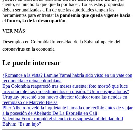
ciento, es mucho lo que queda por hacer. Todas estas propuestas
deben ser analizadas a fin de que las autoridades tengan las
herramientas para enfrentar
la pandemia que queda vigente hacia
el futuro, la de la desocupación.
VER MÁS
Desempleo en Colombia
Universidad de la Sabana
Impacto del
coronavirus en la economía
Le puede interesar
¿Romance a la vista? Lamine Yamal habría sido visto en un yate con
reconocida exreina colombiana
Epa Colombia reapareció tras meses ausente; foto mostró que luce
irreconocible tras procedimientos en prisión: “Un mensaje a todos”
Uruguay presentó a su nuevo director técnico: toma las riendas en
reemplazo de Marcelo Bielsa
Piter Albeiro reveló la inquietante llamada que recibió antes de viajar
a la posesión de Abelardo De La Espriella en Cali
Valentina Ferrer rompió el silencio tras supuesta infidelidad de J
Balvin: “Es un lujo”