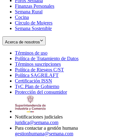
Foros Semana
window
Finanzas Personales
Semana Rural
Cocina
Círculo de Mujeres
Semana Sostenible
Acerca de nosotros
Términos de uso
Opens
Política de Tratamiento de Datos
in
Opens
Términos suscripciones
new
Opens
in
Política de Riesgos C/ST
window
in
Opens
new
Política SAGRILAFT
Opens
new
in
window
Certificación ISSN
Opens
in
window
new
TyC Plan de Gobierno
in
new
Opens
window
Protección del consumidor
new
window
in
Opens
window
new
in
window
new
window
Notificaciones judiciales
juridica@semana.com
Para contactar a gestión humana
gestionhumana@semana.com