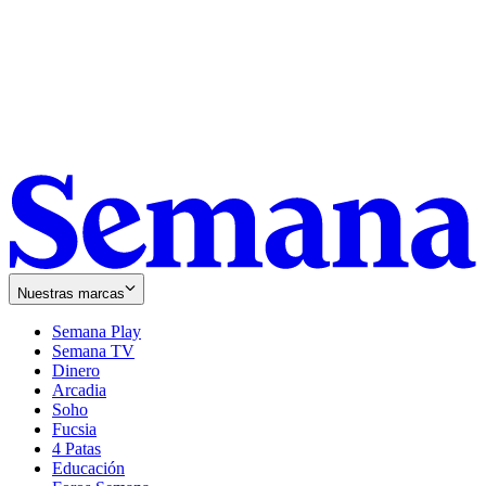
Nuestras marcas
Semana Play
Semana TV
Dinero
Arcadia
Soho
Opens
Fucsia
in
Opens
4 Patas
new
in
Educación
window
new