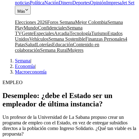
noticias
Política
Nación
Dinero
Deportes
Opinión
Impresa
Jet Set
Más
Elecciones 2026
Foros Semana
Mejor Colombia
Semana
Play
Mundo
Confidenciales
Semana
TV
Gente
Especiales
Arcadia
Tecnología
Turismo
Estados
Unidos
Vehículos
Semana Sostenible
Finanzas Personales
4
Patas
Salud
Loterías
Educación
Contenido en
colaboración
Semana Rural
Mujeres
Semana
|
Economía
|
Macroeconomía
EMPLEO
Desempleo: ¿debe el Estado ser un
empleador de última instancia?
Un profesor de la Universidad de La Sabana propuso crear un
programa de empleo con el Estado, en vez de entregar subsidios
directos a la población como Ingreso Solidario. ¿Qué tan viable es la
propuesta?