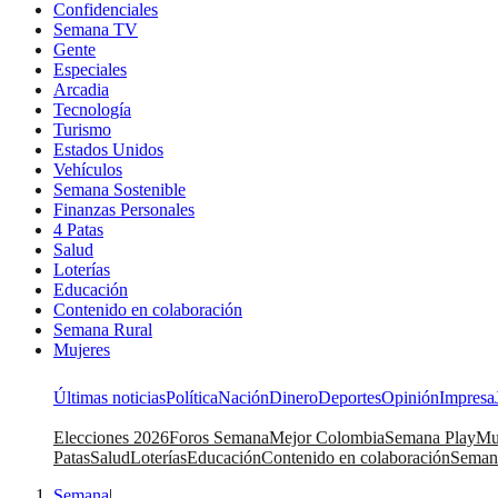
Confidenciales
Semana TV
Gente
Especiales
Arcadia
Tecnología
Turismo
Estados Unidos
Vehículos
Semana Sostenible
Finanzas Personales
4 Patas
Salud
Loterías
Educación
Contenido en colaboración
Semana Rural
Mujeres
Últimas noticias
Política
Nación
Dinero
Deportes
Opinión
Impresa
Elecciones 2026
Foros Semana
Mejor Colombia
Semana Play
Mu
Patas
Salud
Loterías
Educación
Contenido en colaboración
Seman
Semana
|