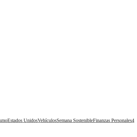
ismo
Estados Unidos
Vehículos
Semana Sostenible
Finanzas Personales
4