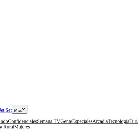
Jet Set
Más
ndo
Confidenciales
Semana TV
Gente
Especiales
Arcadia
Tecnología
Tur
a Rural
Mujeres