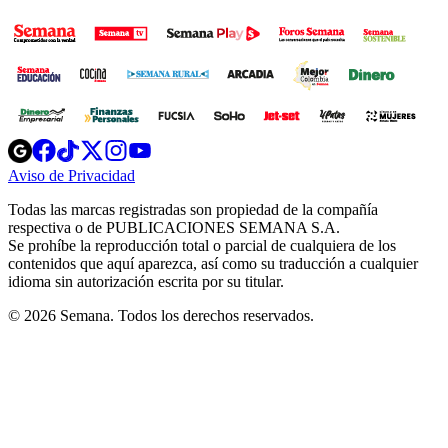
Opens
Opens
Opens
Opens
Opens
in
in
in
in
in
Aviso de Privacidad
Opens
new
new
new
new
new
in
window
window
window
window
window
Todas las marcas registradas son propiedad de la compañía
new
respectiva o de PUBLICACIONES SEMANA S.A.
window
Se prohíbe la reproducción total o parcial de cualquiera de los
contenidos que aquí aparezca, así como su traducción a cualquier
idioma sin autorización escrita por su titular.
© 2026 Semana. Todos los derechos reservados.