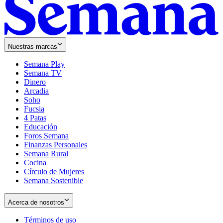
Nuestras marcas
Semana Play
Semana TV
Dinero
Arcadia
Soho
Opens
Fucsia
in
Opens
4 Patas
new
in
Educación
window
new
Foros Semana
window
Finanzas Personales
Semana Rural
Cocina
Círculo de Mujeres
Semana Sostenible
Acerca de nosotros
Términos de uso
Opens