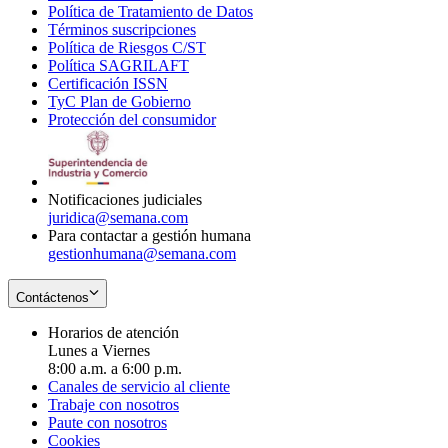
Política de Tratamiento de Datos
in
Opens
Términos suscripciones
new
Opens
in
Política de Riesgos C/ST
window
in
Opens
new
Política SAGRILAFT
Opens
new
in
window
Certificación ISSN
Opens
in
window
new
TyC Plan de Gobierno
in
new
Opens
window
Protección del consumidor
new
window
in
Opens
window
new
in
window
new
window
Notificaciones judiciales
juridica@semana.com
Para contactar a gestión humana
gestionhumana@semana.com
Contáctenos
Horarios de atención
Lunes a Viernes
8:00 a.m. a 6:00 p.m.
Canales de servicio al cliente
Trabaje con nosotros
Paute con nosotros
Cookies