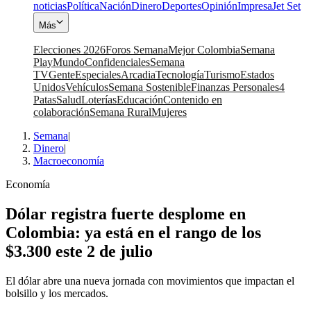
noticias
Política
Nación
Dinero
Deportes
Opinión
Impresa
Jet Set
Más
Elecciones 2026
Foros Semana
Mejor Colombia
Semana
Play
Mundo
Confidenciales
Semana
TV
Gente
Especiales
Arcadia
Tecnología
Turismo
Estados
Unidos
Vehículos
Semana Sostenible
Finanzas Personales
4
Patas
Salud
Loterías
Educación
Contenido en
colaboración
Semana Rural
Mujeres
Semana
|
Dinero
|
Macroeconomía
Economía
Dólar registra fuerte desplome en
Colombia: ya está en el rango de los
$3.300 este 2 de julio
El dólar abre una nueva jornada con movimientos que impactan el
bolsillo y los mercados.