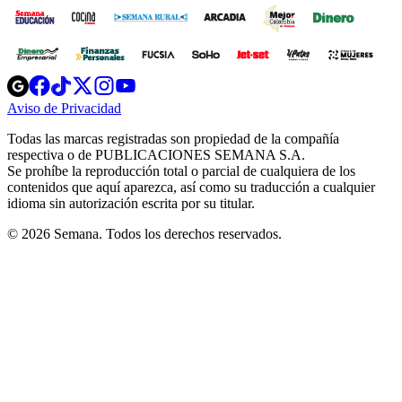
Opens
Opens
Opens
Opens
Opens
in
in
in
in
in
Aviso de Privacidad
Opens
new
new
new
new
new
in
window
window
window
window
window
Todas las marcas registradas son propiedad de la compañía
new
respectiva o de PUBLICACIONES SEMANA S.A.
window
Se prohíbe la reproducción total o parcial de cualquiera de los
contenidos que aquí aparezca, así como su traducción a cualquier
idioma sin autorización escrita por su titular.
© 2026 Semana. Todos los derechos reservados.