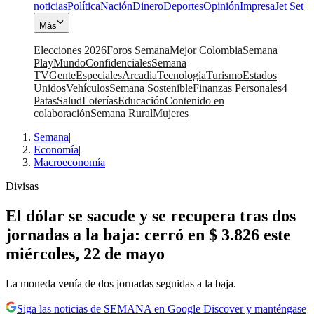
noticias
Política
Nación
Dinero
Deportes
Opinión
Impresa
Jet Set
Más
Elecciones 2026
Foros Semana
Mejor Colombia
Semana
Play
Mundo
Confidenciales
Semana
TV
Gente
Especiales
Arcadia
Tecnología
Turismo
Estados
Unidos
Vehículos
Semana Sostenible
Finanzas Personales
4
Patas
Salud
Loterías
Educación
Contenido en
colaboración
Semana Rural
Mujeres
Semana
|
Economía
|
Macroeconomía
Divisas
El dólar se sacude y se recupera tras dos
jornadas a la baja: cerró en $ 3.826 este
miércoles, 22 de mayo
La moneda venía de dos jornadas seguidas a la baja.
Siga las noticias de SEMANA en Google Discover y manténgase