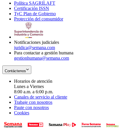
Política SAGRILAFT
Opens
new
in
window
Certificación ISSN
Opens
in
window
new
TyC Plan de Gobierno
in
new
Opens
window
Protección del consumidor
new
window
in
Opens
window
new
in
window
new
window
Notificaciones judiciales
juridica@semana.com
Para contactar a gestión humana
gestionhumana@semana.com
Contáctenos
Horarios de atención
Lunes a Viernes
8:00 a.m. a 6:00 p.m.
Canales de servicio al cliente
Trabaje con nosotros
Paute con nosotros
Cookies