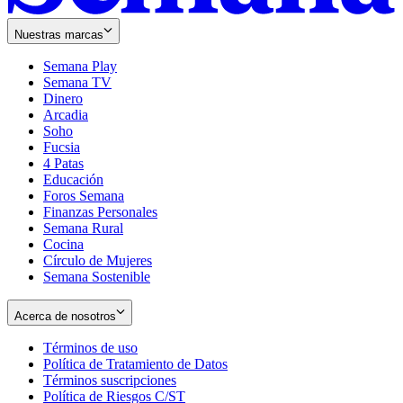
Nuestras marcas
Semana Play
Semana TV
Dinero
Arcadia
Soho
Opens
Fucsia
in
Opens
4 Patas
new
in
Educación
window
new
Foros Semana
window
Finanzas Personales
Semana Rural
Cocina
Círculo de Mujeres
Semana Sostenible
Acerca de nosotros
Términos de uso
Opens
Política de Tratamiento de Datos
in
Opens
Términos suscripciones
new
Opens
in
Política de Riesgos C/ST
window
in
Opens
new