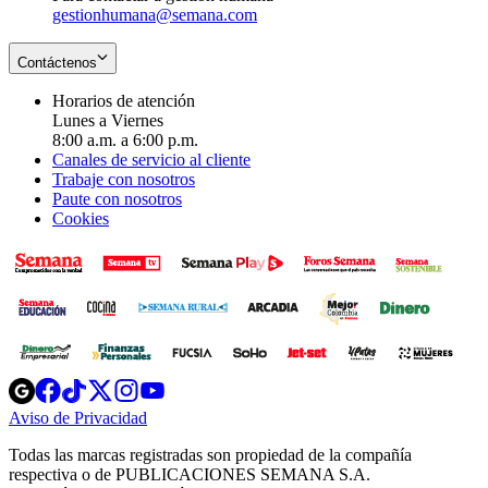
gestionhumana@semana.com
Contáctenos
Horarios de atención
Lunes a Viernes
8:00 a.m. a 6:00 p.m.
Canales de servicio al cliente
Trabaje con nosotros
Paute con nosotros
Cookies
Opens
Opens
Opens
Opens
Opens
in
in
in
in
in
Aviso de Privacidad
Opens
new
new
new
new
new
in
window
window
window
window
window
Todas las marcas registradas son propiedad de la compañía
new
respectiva o de PUBLICACIONES SEMANA S.A.
window