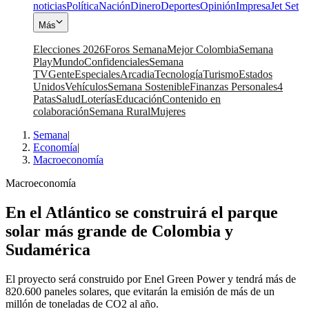
noticias
Política
Nación
Dinero
Deportes
Opinión
Impresa
Jet Set
Más
Elecciones 2026
Foros Semana
Mejor Colombia
Semana
Play
Mundo
Confidenciales
Semana
TV
Gente
Especiales
Arcadia
Tecnología
Turismo
Estados
Unidos
Vehículos
Semana Sostenible
Finanzas Personales
4
Patas
Salud
Loterías
Educación
Contenido en
colaboración
Semana Rural
Mujeres
Semana
|
Economía
|
Macroeconomía
Macroeconomía
En el Atlántico se construirá el parque
solar más grande de Colombia y
Sudamérica
El proyecto será construido por Enel Green Power y tendrá más de
820.600 paneles solares, que evitarán la emisión de más de un
millón de toneladas de CO2 al año.