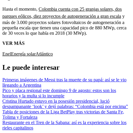
Hasta el momento,
Colombia cuenta con 25 granjas solares, dos
parques eólicos, diez proyectos de autogeneración a gran escala
y
más de 3.000 proyectos solares fotovoltaicos de autogeneración a
pequeña escala que tienen una capacidad pico de 880 MWp, cerca
de 30 veces lo que había en 2018 (30 MWp).
VER MÁS
Enel
Energía solar
Atlántico
Le puede interesar
Primeras imágenes de Messi tras la muerte de su papá: así se le vio
llegando a Argentina
Pico y placa regional este domingo 9 de agosto: estos son los
horarios y la multa si lo incumple
Cristina Hurtado estuvo en la posesión presidencial, lució
despampanante ‘look’ y dejó palabras: “Colombia está por encima”
Tabla de posiciones de la Liga BetPlay tras victorias de Santa Fe,
Tolima y Fortaleza
Restaurante en el Tren de la Sabana: así es la experiencia sobre los
rieles capitalinos