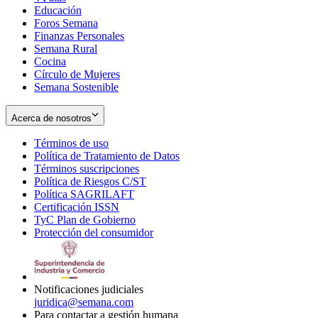
Educación
window
new
Foros Semana
window
Finanzas Personales
Semana Rural
Cocina
Círculo de Mujeres
Semana Sostenible
Acerca de nosotros
Términos de uso
Opens
Política de Tratamiento de Datos
in
Opens
Términos suscripciones
new
Opens
in
Política de Riesgos C/ST
window
in
Opens
new
Política SAGRILAFT
Opens
new
in
window
Certificación ISSN
Opens
in
window
new
TyC Plan de Gobierno
in
new
Opens
window
Protección del consumidor
new
window
in
Opens
window
new
in
window
new
window
Notificaciones judiciales
juridica@semana.com
Para contactar a gestión humana