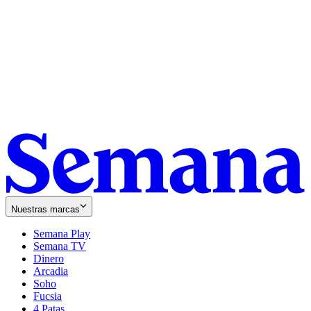
Nuestras marcas
Semana Play
Semana TV
Dinero
Arcadia
Soho
Opens
Fucsia
in
Opens
4 Patas
new
in