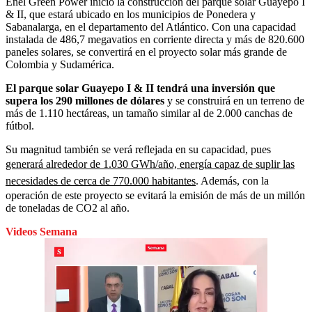
Enel Green Power inició la construcción del parque solar Guayepo I
& II, que estará ubicado en los municipios de Ponedera y
Sabanalarga, en el departamento del Atlántico. Con una capacidad
instalada de 486,7 megavatios en corriente directa y más de 820.600
paneles solares, se convertirá en el proyecto solar más grande de
Colombia y Sudamérica.
El parque solar Guayepo I & II
tendrá una inversión que
supera los 290 millones de dólares
y se construirá en un terreno de
más de 1.110 hectáreas, un tamaño similar al de 2.000 canchas de
fútbol.
Su magnitud también se verá reflejada en su capacidad, pues
generará alrededor de 1.030 GWh/año, energía capaz de suplir las
necesidades de cerca de 770.000 habitantes
. Además, con la
operación de este proyecto se evitará la emisión de más de un millón
de toneladas de CO2 al año.
Videos Semana