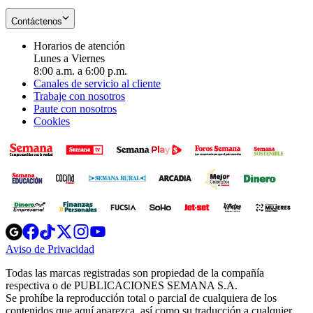
Contáctenos
Horarios de atención
Lunes a Viernes
8:00 a.m. a 6:00 p.m.
Canales de servicio al cliente
Trabaje con nosotros
Paute con nosotros
Cookies
Opens
Opens
Opens
Opens
Opens
in
in
in
in
in
Aviso de Privacidad
Opens
new
new
new
new
new
in
window
window
window
window
window
Todas las marcas registradas son propiedad de la compañía
new
respectiva o de PUBLICACIONES SEMANA S.A.
window
Se prohíbe la reproducción total o parcial de cualquiera de los
contenidos que aquí aparezca, así como su traducción a cualquier