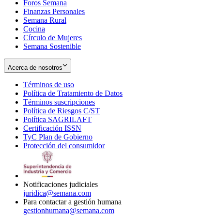
Foros Semana
window
Finanzas Personales
Semana Rural
Cocina
Círculo de Mujeres
Semana Sostenible
Acerca de nosotros
Términos de uso
Opens
Política de Tratamiento de Datos
in
Opens
Términos suscripciones
new
Opens
in
Política de Riesgos C/ST
window
in
Opens
new
Política SAGRILAFT
Opens
new
in
window
Certificación ISSN
Opens
in
window
new
TyC Plan de Gobierno
in
new
Opens
window
Protección del consumidor
new
window
in
Opens
window
new
in
window
new
window
Notificaciones judiciales
juridica@semana.com
Para contactar a gestión humana
gestionhumana@semana.com