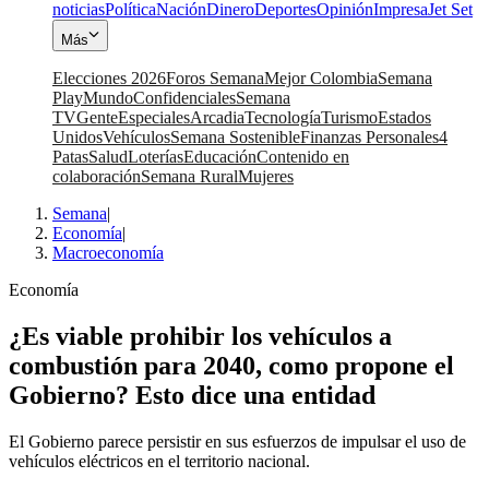
noticias
Política
Nación
Dinero
Deportes
Opinión
Impresa
Jet Set
Más
Elecciones 2026
Foros Semana
Mejor Colombia
Semana
Play
Mundo
Confidenciales
Semana
TV
Gente
Especiales
Arcadia
Tecnología
Turismo
Estados
Unidos
Vehículos
Semana Sostenible
Finanzas Personales
4
Patas
Salud
Loterías
Educación
Contenido en
colaboración
Semana Rural
Mujeres
Semana
|
Economía
|
Macroeconomía
Economía
¿Es viable prohibir los vehículos a
combustión para 2040, como propone el
Gobierno? Esto dice una entidad
El Gobierno parece persistir en sus esfuerzos de impulsar el uso de
vehículos eléctricos en el territorio nacional.