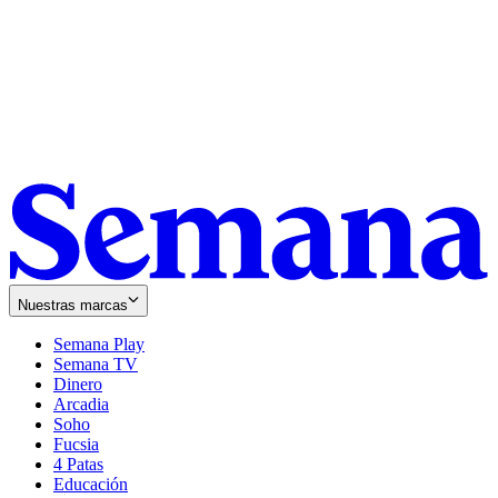
Nuestras marcas
Semana Play
Semana TV
Dinero
Arcadia
Soho
Opens
Fucsia
in
Opens
4 Patas
new
in
Educación
window
new