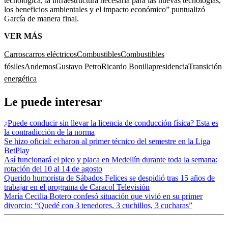
tecnológica, la infraestructura necesaria para las nuevas tecnologías,
los beneficios ambientales y el impacto económico” puntualizó
García de manera final.
VER MÁS
Carros
carros eléctricos
Combustibles
Combustibles
fósiles
Andemos
Gustavo Petro
Ricardo Bonilla
presidencia
Transición
energética
Le puede interesar
¿Puede conducir sin llevar la licencia de conducción física? Esta es
la contradicción de la norma
Se hizo oficial: echaron al primer técnico del semestre en la Liga
BetPlay
Así funcionará el pico y placa en Medellín durante toda la semana:
rotación del 10 al 14 de agosto
Querido humorista de Sábados Felices se despidió tras 15 años de
trabajar en el programa de Caracol Televisión
María Cecilia Botero confesó situación que vivió en su primer
divorcio: “Quedé con 3 tenedores, 3 cuchillos, 3 cucharas”