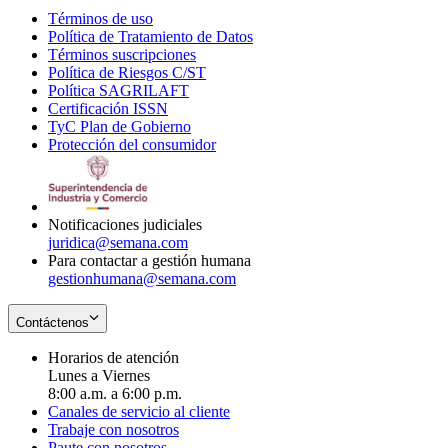
Términos de uso
Opens
Política de Tratamiento de Datos
in
Opens
Términos suscripciones
new
Opens
in
Política de Riesgos C/ST
window
in
Opens
new
Política SAGRILAFT
Opens
new
in
window
Certificación ISSN
Opens
in
window
new
TyC Plan de Gobierno
in
new
Opens
window
Protección del consumidor
new
window
in
Opens
window
new
in
window
new
window
Notificaciones judiciales
juridica@semana.com
Para contactar a gestión humana
gestionhumana@semana.com
Contáctenos
Horarios de atención
Lunes a Viernes
8:00 a.m. a 6:00 p.m.
Canales de servicio al cliente
Trabaje con nosotros
Paute con nosotros