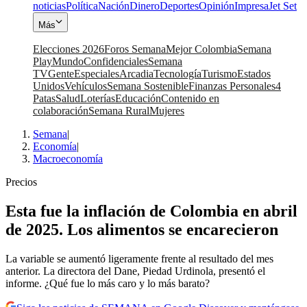
noticias
Política
Nación
Dinero
Deportes
Opinión
Impresa
Jet Set
Más
Elecciones 2026
Foros Semana
Mejor Colombia
Semana
Play
Mundo
Confidenciales
Semana
TV
Gente
Especiales
Arcadia
Tecnología
Turismo
Estados
Unidos
Vehículos
Semana Sostenible
Finanzas Personales
4
Patas
Salud
Loterías
Educación
Contenido en
colaboración
Semana Rural
Mujeres
Semana
|
Economía
|
Macroeconomía
Precios
Esta fue la inflación de Colombia en abril
de 2025. Los alimentos se encarecieron
La variable se aumentó ligeramente frente al resultado del mes
anterior. La directora del Dane, Piedad Urdinola, presentó el
informe. ¿Qué fue lo más caro y lo más barato?