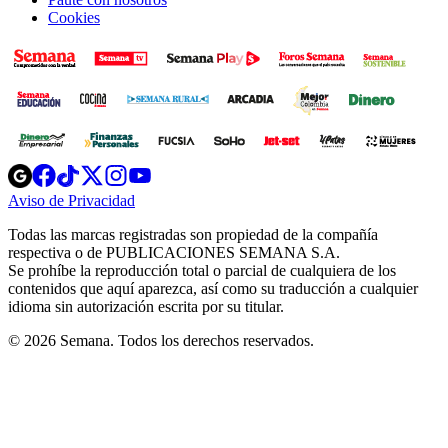
Cookies
Opens
Opens
Opens
Opens
Opens
in
in
in
in
in
Aviso de Privacidad
Opens
new
new
new
new
new
in
window
window
window
window
window
Todas las marcas registradas son propiedad de la compañía
new
respectiva o de PUBLICACIONES SEMANA S.A.
window
Se prohíbe la reproducción total o parcial de cualquiera de los
contenidos que aquí aparezca, así como su traducción a cualquier
idioma sin autorización escrita por su titular.
© 2026 Semana. Todos los derechos reservados.