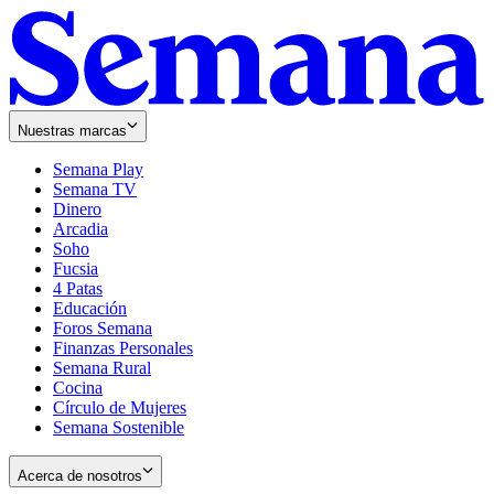
Nuestras marcas
Semana Play
Semana TV
Dinero
Arcadia
Soho
Opens
Fucsia
in
Opens
4 Patas
new
in
Educación
window
new
Foros Semana
window
Finanzas Personales
Semana Rural
Cocina
Círculo de Mujeres
Semana Sostenible
Acerca de nosotros