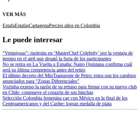
VER MÁS
Estafa
Estafas
Cartagena
Precios altos en Colombia
Le puede interesar
“Ventajosas”: molestia en ‘MasterChef Celebrity’ por la ventaja de
tiempo en el atril que desató la furia de los participantes
No se retira en La Vuelta a España: Nairo Quintana confirma cuál
será su última competencia antes del retiro
El último decreto del MinTransporte de Petro: estos son los cambios
anunciados para “Zonas Diferenciales”
Vozinha expuso la razón de su retraso para firmar con su nuevo club
en Chile: conmueve el corazón de sus hinchas
Selección Colombia femenina cae con México en la final de los
Centroamericanos y del Caribe: logran medalla de plata