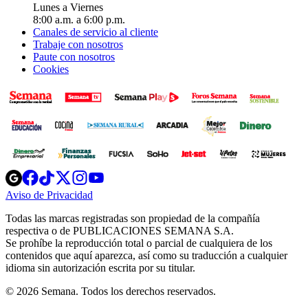
Lunes a Viernes
8:00 a.m. a 6:00 p.m.
Canales de servicio al cliente
Trabaje con nosotros
Paute con nosotros
Cookies
Opens
Opens
Opens
Opens
Opens
in
in
in
in
in
Aviso de Privacidad
Opens
new
new
new
new
new
in
window
window
window
window
window
Todas las marcas registradas son propiedad de la compañía
new
respectiva o de PUBLICACIONES SEMANA S.A.
window
Se prohíbe la reproducción total o parcial de cualquiera de los
contenidos que aquí aparezca, así como su traducción a cualquier
idioma sin autorización escrita por su titular.
© 2026 Semana. Todos los derechos reservados.