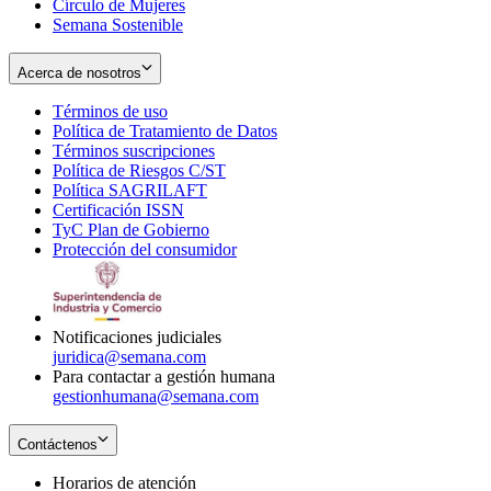
Círculo de Mujeres
Semana Sostenible
Acerca de nosotros
Términos de uso
Opens
Política de Tratamiento de Datos
in
Opens
Términos suscripciones
new
Opens
in
Política de Riesgos C/ST
window
in
Opens
new
Política SAGRILAFT
Opens
new
in
window
Certificación ISSN
Opens
in
window
new
TyC Plan de Gobierno
in
new
Opens
window
Protección del consumidor
new
window
in
Opens
window
new
in
window
new
window
Notificaciones judiciales
juridica@semana.com
Para contactar a gestión humana
gestionhumana@semana.com
Contáctenos
Horarios de atención