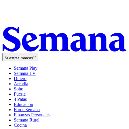
Nuestras marcas
Semana Play
Semana TV
Dinero
Arcadia
Soho
Opens
Fucsia
in
Opens
4 Patas
new
in
Educación
window
new
Foros Semana
window
Finanzas Personales
Semana Rural
Cocina