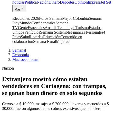
noticias
Política
Nación
Dinero
Deportes
Opinión
Impresa
Jet Set
Más
Elecciones 2026
Foros Semana
Mejor Colombia
Semana
Play
Mundo
Confidenciales
Semana
TV
Gente
Especiales
Arcadia
Tecnología
Turismo
Estados
Unidos
Vehículos
Semana Sostenible
Finanzas Personales
4
Patas
Salud
Loterías
Educación
Contenido en
colaboración
Semana Rural
Mujeres
Semana
|
Economía
|
Macroeconomía
Nación
Extranjero mostró cómo estafan
vendedores en Cartagena: con trampas,
se ganan buen dinero en solo segundos
Cerveza a $ 10.000, masajes a $ 200.000, llaveros y recuerdos a $
30.000, fueron algunos de los cobros excesivos que le hicieron.