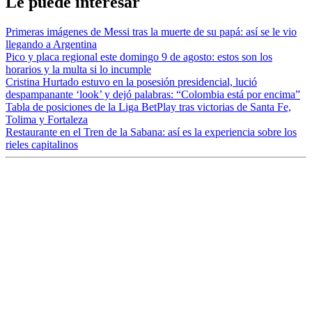
Le puede interesar
Primeras imágenes de Messi tras la muerte de su papá: así se le vio
llegando a Argentina
Pico y placa regional este domingo 9 de agosto: estos son los
horarios y la multa si lo incumple
Cristina Hurtado estuvo en la posesión presidencial, lució
despampanante ‘look’ y dejó palabras: “Colombia está por encima”
Tabla de posiciones de la Liga BetPlay tras victorias de Santa Fe,
Tolima y Fortaleza
Restaurante en el Tren de la Sabana: así es la experiencia sobre los
rieles capitalinos