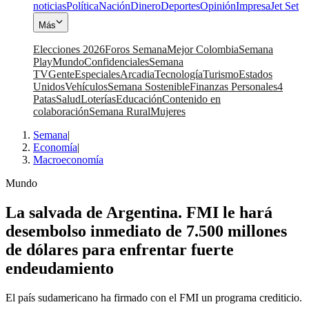
noticias
Política
Nación
Dinero
Deportes
Opinión
Impresa
Jet Set
Más
Elecciones 2026
Foros Semana
Mejor Colombia
Semana
Play
Mundo
Confidenciales
Semana
TV
Gente
Especiales
Arcadia
Tecnología
Turismo
Estados
Unidos
Vehículos
Semana Sostenible
Finanzas Personales
4
Patas
Salud
Loterías
Educación
Contenido en
colaboración
Semana Rural
Mujeres
Semana
|
Economía
|
Macroeconomía
Mundo
La salvada de Argentina. FMI le hará
desembolso inmediato de 7.500 millones
de dólares para enfrentar fuerte
endeudamiento
El país sudamericano ha firmado con el FMI un programa crediticio.