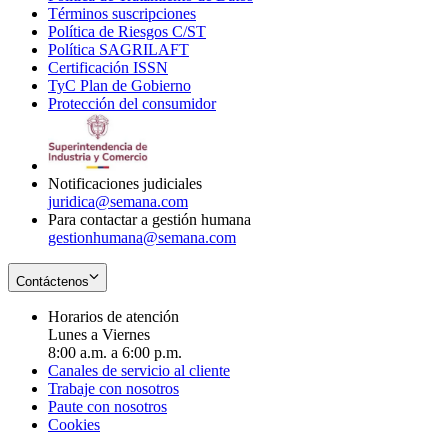
Términos suscripciones
new
Opens
in
Política de Riesgos C/ST
window
in
Opens
new
Política SAGRILAFT
Opens
new
in
window
Certificación ISSN
Opens
in
window
new
TyC Plan de Gobierno
in
new
Opens
window
Protección del consumidor
new
window
in
Opens
window
new
in
window
new
window
Notificaciones judiciales
juridica@semana.com
Para contactar a gestión humana
gestionhumana@semana.com
Contáctenos
Horarios de atención
Lunes a Viernes
8:00 a.m. a 6:00 p.m.
Canales de servicio al cliente
Trabaje con nosotros
Paute con nosotros
Cookies