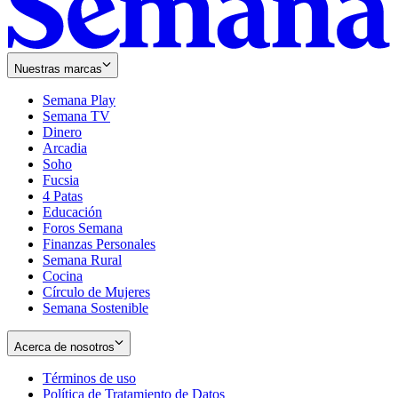
Nuestras marcas
Semana Play
Semana TV
Dinero
Arcadia
Soho
Opens
Fucsia
in
Opens
4 Patas
new
in
Educación
window
new
Foros Semana
window
Finanzas Personales
Semana Rural
Cocina
Círculo de Mujeres
Semana Sostenible
Acerca de nosotros
Términos de uso
Opens
Política de Tratamiento de Datos
in
Opens