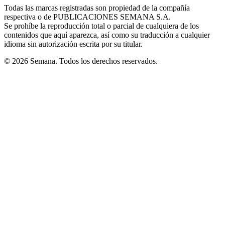
window
window
window
window
window
Todas las marcas registradas son propiedad de la compañía
new
respectiva o de PUBLICACIONES SEMANA S.A.
window
Se prohíbe la reproducción total o parcial de cualquiera de los
contenidos que aquí aparezca, así como su traducción a cualquier
idioma sin autorización escrita por su titular.
© 2026 Semana. Todos los derechos reservados.