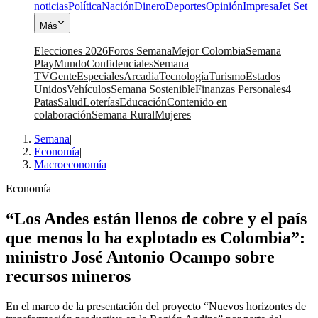
noticias
Política
Nación
Dinero
Deportes
Opinión
Impresa
Jet Set
Más
Elecciones 2026
Foros Semana
Mejor Colombia
Semana
Play
Mundo
Confidenciales
Semana
TV
Gente
Especiales
Arcadia
Tecnología
Turismo
Estados
Unidos
Vehículos
Semana Sostenible
Finanzas Personales
4
Patas
Salud
Loterías
Educación
Contenido en
colaboración
Semana Rural
Mujeres
Semana
|
Economía
|
Macroeconomía
Economía
“Los Andes están llenos de cobre y el país
que menos lo ha explotado es Colombia”:
ministro José Antonio Ocampo sobre
recursos mineros
En el marco de la presentación del proyecto “Nuevos horizontes de