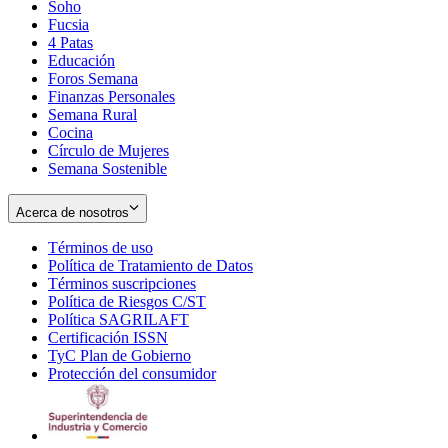
Soho
Opens
Fucsia
in
Opens
4 Patas
new
in
Educación
window
new
Foros Semana
window
Finanzas Personales
Semana Rural
Cocina
Círculo de Mujeres
Semana Sostenible
Acerca de nosotros
Términos de uso
Opens
Política de Tratamiento de Datos
in
Opens
Términos suscripciones
new
Opens
in
Política de Riesgos C/ST
window
in
Opens
new
Política SAGRILAFT
Opens
new
in
window
Certificación ISSN
Opens
in
window
new
TyC Plan de Gobierno
in
new
Opens
window
Protección del consumidor
new
window
in
Opens
window
new
in
window
new
window