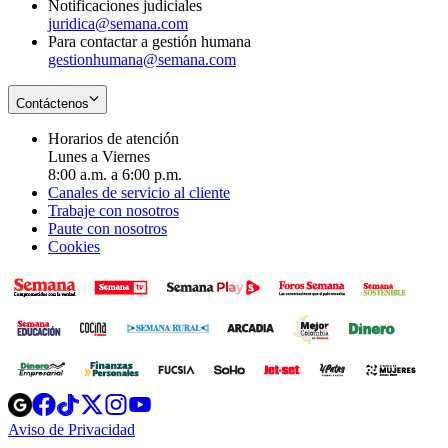
Notificaciones judiciales
juridica@semana.com
Para contactar a gestión humana
gestionhumana@semana.com
Contáctenos
Horarios de atención
Lunes a Viernes
8:00 a.m. a 6:00 p.m.
Canales de servicio al cliente
Trabaje con nosotros
Paute con nosotros
Cookies
Opens
Opens
Opens
Opens
Opens
in
in
in
in
in
Aviso de Privacidad
Opens
new
new
new
new
new
in