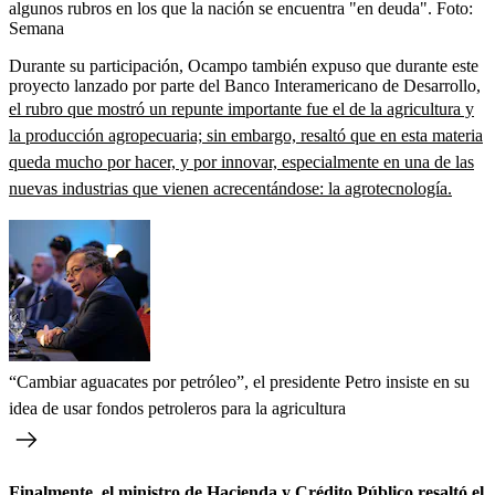
algunos rubros en los que la nación se encuentra "en deuda".
Foto:
Semana
Durante su participación, Ocampo también expuso que durante este
proyecto lanzado por parte del Banco Interamericano de Desarrollo,
el rubro que mostró un repunte importante fue el de la agricultura y
la producción agropecuaria; sin embargo, resaltó que en esta materia
queda mucho por hacer, y por innovar, especialmente en una de las
nuevas industrias que vienen acrecentándose: la agrotecnología.
“Cambiar aguacates por petróleo”, el presidente Petro insiste en su
idea de usar fondos petroleros para la agricultura
Finalmente, el ministro de Hacienda y Crédito Público resaltó el