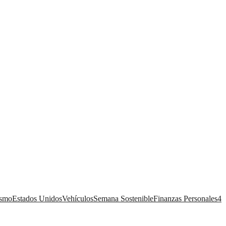
ismo
Estados Unidos
Vehículos
Semana Sostenible
Finanzas Personales
4