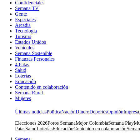
Confidenciales
Semana TV
Gente
Especiales
Arcadia
Tecnología
Turismo
Estados Unidos
Vehículos
Semana Sostenible
Finanzas Personales
4 Patas
Salud
Loterías
Educación
Contenido en colaboración
Semana Rural
Mujeres
Últimas noticias
Política
Nación
Dinero
Deportes
Opinión
Impresa
Elecciones 2026
Foros Semana
Mejor Colombia
Semana Play
Mu
Patas
Salud
Loterías
Educación
Contenido en colaboración
Seman
Semana
|