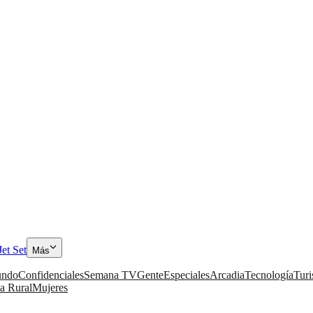
Jet Set
Más
ndo
Confidenciales
Semana TV
Gente
Especiales
Arcadia
Tecnología
Tur
a Rural
Mujeres