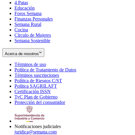
4 Patas
new
in
Educación
window
new
Foros Semana
window
Finanzas Personales
Semana Rural
Cocina
Círculo de Mujeres
Semana Sostenible
Acerca de nosotros
Términos de uso
Opens
Política de Tratamiento de Datos
in
Opens
Términos suscripciones
new
Opens
in
Política de Riesgos C/ST
window
in
Opens
new
Política SAGRILAFT
Opens
new
in
window
Certificación ISSN
Opens
in
window
new
TyC Plan de Gobierno
in
new
Opens
window
Protección del consumidor
new
window
in
Opens
window
new
in
window
new
window
Notificaciones judiciales
juridica@semana.com