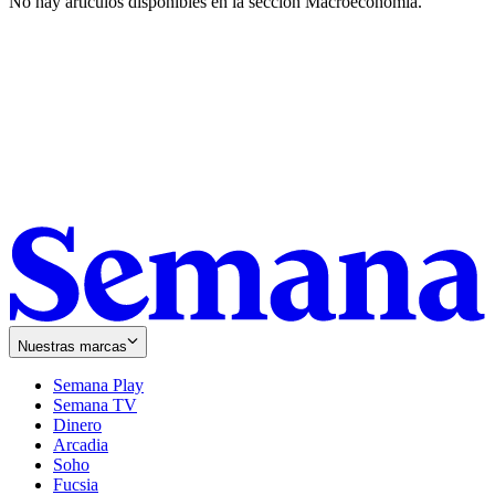
No hay artículos disponibles en la sección
Macroeconomía
.
Nuestras marcas
Semana Play
Semana TV
Dinero
Arcadia
Soho
Opens
Fucsia
in
Opens