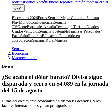
noticias
Política
Nación
Dinero
Deportes
Opinión
Impresa
Jet Set
Más
Elecciones 2026
Foros Semana
Mejor Colombia
Semana
Play
Mundo
Confidenciales
Semana
TV
Gente
Especiales
Arcadia
Tecnología
Turismo
Estados
Unidos
Vehículos
Semana Sostenible
Finanzas Personales
4
Patas
Salud
Loterías
Educación
Contenido en
colaboración
Semana Rural
Mujeres
Semana
|
Economía
|
Macroeconomía
Divisas
¿Se acaba el dólar barato? Divisa sigue
disparada y cerró en $4.089 en la jornada
del 15 de agosto
Cifras del crecimiento económico no fueron las deseadas, y los
factores internacionales ganan protagonismo.