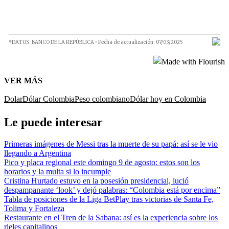
VER MÁS
Dolar
Dólar Colombia
Peso colombiano
Dólar hoy en Colombia
Le puede interesar
Primeras imágenes de Messi tras la muerte de su papá: así se le vio
llegando a Argentina
Pico y placa regional este domingo 9 de agosto: estos son los
horarios y la multa si lo incumple
Cristina Hurtado estuvo en la posesión presidencial, lució
despampanante ‘look’ y dejó palabras: “Colombia está por encima”
Tabla de posiciones de la Liga BetPlay tras victorias de Santa Fe,
Tolima y Fortaleza
Restaurante en el Tren de la Sabana: así es la experiencia sobre los
rieles capitalinos