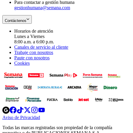
Para contactar a gestión humana
gestionhumana@semana.com
Contáctenos
Horarios de atención
Lunes a Viernes
8:00 a.m. a 6:00 p.m.
Canales de servicio al cliente
Trabaje con nosotros
Paute con nosotros
Cookies
Opens
Opens
Opens
Opens
Opens
in
in
in
in
in
Aviso de Privacidad
Opens
new
new
new
new
new
in
window
window
window
window
window
Todas las marcas registradas son propiedad de la compañía
new
respectiva o de PUBLICACIONES SEMANA S.A.