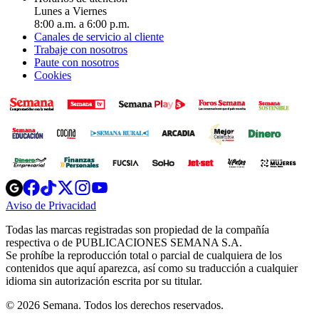
Lunes a Viernes
8:00 a.m. a 6:00 p.m.
Canales de servicio al cliente
Trabaje con nosotros
Paute con nosotros
Cookies
Opens
Opens
Opens
Opens
Opens
in
in
in
in
in
Aviso de Privacidad
Opens
new
new
new
new
new
in
window
window
window
window
window
Todas las marcas registradas son propiedad de la compañía
new
respectiva o de PUBLICACIONES SEMANA S.A.
window
Se prohíbe la reproducción total o parcial de cualquiera de los
contenidos que aquí aparezca, así como su traducción a cualquier
idioma sin autorización escrita por su titular.
© 2026 Semana. Todos los derechos reservados.