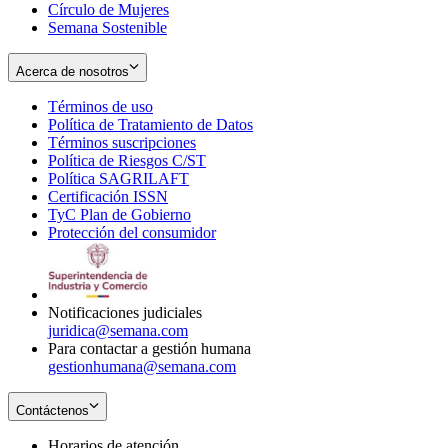
Círculo de Mujeres
Semana Sostenible
Acerca de nosotros
Términos de uso
Opens
Política de Tratamiento de Datos
in
Opens
Términos suscripciones
new
Opens
in
Política de Riesgos C/ST
window
in
Opens
new
Política SAGRILAFT
Opens
new
in
window
Certificación ISSN
Opens
in
window
new
TyC Plan de Gobierno
in
new
Opens
window
Protección del consumidor
new
window
in
Opens
window
new
in
window
new
window
Notificaciones judiciales
juridica@semana.com
Para contactar a gestión humana
gestionhumana@semana.com
Contáctenos
Horarios de atención