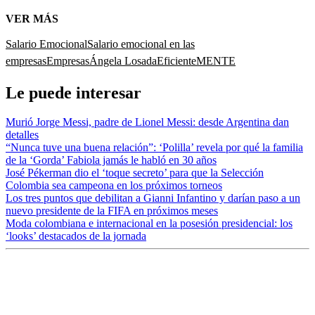
VER MÁS
Salario Emocional
Salario emocional en las
empresas
Empresas
Ángela Losada
EficienteMENTE
Le puede interesar
Murió Jorge Messi, padre de Lionel Messi: desde Argentina dan
detalles
“Nunca tuve una buena relación”: ‘Polilla’ revela por qué la familia
de la ‘Gorda’ Fabiola jamás le habló en 30 años
José Pékerman dio el ‘toque secreto’ para que la Selección
Colombia sea campeona en los próximos torneos
Los tres puntos que debilitan a Gianni Infantino y darían paso a un
nuevo presidente de la FIFA en próximos meses
Moda colombiana e internacional en la posesión presidencial: los
‘looks’ destacados de la jornada