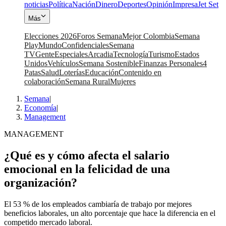
noticias
Política
Nación
Dinero
Deportes
Opinión
Impresa
Jet Set
Más
Elecciones 2026
Foros Semana
Mejor Colombia
Semana
Play
Mundo
Confidenciales
Semana
TV
Gente
Especiales
Arcadia
Tecnología
Turismo
Estados
Unidos
Vehículos
Semana Sostenible
Finanzas Personales
4
Patas
Salud
Loterías
Educación
Contenido en
colaboración
Semana Rural
Mujeres
Semana
|
Economía
|
Management
MANAGEMENT
¿Qué es y cómo afecta el salario
emocional en la felicidad de una
organización?
El 53 % de los empleados cambiaría de trabajo por mejores
beneficios laborales, un alto porcentaje que hace la diferencia en el
competido mercado laboral.