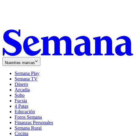
Nuestras marcas
Semana Play
Semana TV
Dinero
Arcadia
Soho
Opens
Fucsia
in
Opens
4 Patas
new
in
Educación
window
new
Foros Semana
window
Finanzas Personales
Semana Rural
Cocina