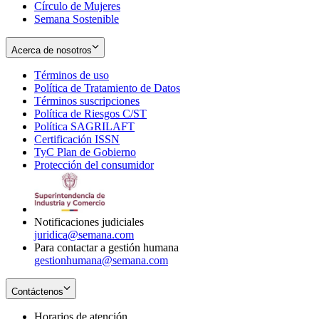
Círculo de Mujeres
Semana Sostenible
Acerca de nosotros
Términos de uso
Opens
Política de Tratamiento de Datos
in
Opens
Términos suscripciones
new
Opens
in
Política de Riesgos C/ST
window
in
Opens
new
Política SAGRILAFT
Opens
new
in
window
Certificación ISSN
Opens
in
window
new
TyC Plan de Gobierno
in
new
Opens
window
Protección del consumidor
new
window
in
Opens
window
new
in
window
new
window
Notificaciones judiciales
juridica@semana.com
Para contactar a gestión humana
gestionhumana@semana.com
Contáctenos
Horarios de atención