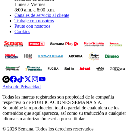
Lunes a Viernes
8:00 a.m. a 6:00 p.m.
Canales de servicio al cliente
Trabaje con nosotros
Paute con nosotros
Cookies
Opens
Opens
Opens
Opens
Opens
in
in
in
in
in
Aviso de Privacidad
Opens
new
new
new
new
new
in
window
window
window
window
window
Todas las marcas registradas son propiedad de la compañía
new
respectiva o de PUBLICACIONES SEMANA S.A.
window
Se prohíbe la reproducción total o parcial de cualquiera de los
contenidos que aquí aparezca, así como su traducción a cualquier
idioma sin autorización escrita por su titular.
© 2026 Semana. Todos los derechos reservados.