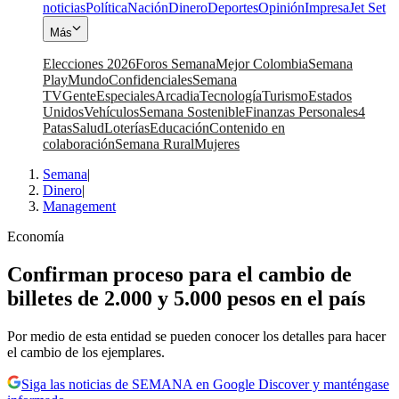
noticias
Política
Nación
Dinero
Deportes
Opinión
Impresa
Jet Set
Más
Elecciones 2026
Foros Semana
Mejor Colombia
Semana
Play
Mundo
Confidenciales
Semana
TV
Gente
Especiales
Arcadia
Tecnología
Turismo
Estados
Unidos
Vehículos
Semana Sostenible
Finanzas Personales
4
Patas
Salud
Loterías
Educación
Contenido en
colaboración
Semana Rural
Mujeres
Semana
|
Dinero
|
Management
Economía
Confirman proceso para el cambio de
billetes de 2.000 y 5.000 pesos en el país
Por medio de esta entidad se pueden conocer los detalles para hacer
el cambio de los ejemplares.
Siga las noticias de SEMANA en Google Discover y manténgase