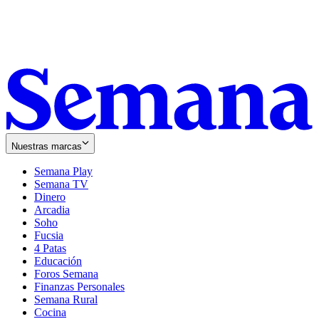
Nuestras marcas
Semana Play
Semana TV
Dinero
Arcadia
Soho
Opens
Fucsia
in
Opens
4 Patas
new
in
Educación
window
new
Foros Semana
window
Finanzas Personales
Semana Rural
Cocina