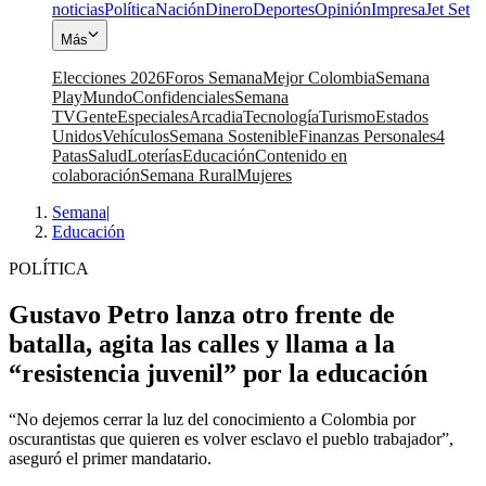
noticias
Política
Nación
Dinero
Deportes
Opinión
Impresa
Jet Set
Más
Elecciones 2026
Foros Semana
Mejor Colombia
Semana
Play
Mundo
Confidenciales
Semana
TV
Gente
Especiales
Arcadia
Tecnología
Turismo
Estados
Unidos
Vehículos
Semana Sostenible
Finanzas Personales
4
Patas
Salud
Loterías
Educación
Contenido en
colaboración
Semana Rural
Mujeres
Semana
|
Educación
POLÍTICA
Gustavo Petro lanza otro frente de
batalla, agita las calles y llama a la
“resistencia juvenil” por la educación
“No dejemos cerrar la luz del conocimiento a Colombia por
oscurantistas que quieren es volver esclavo el pueblo trabajador”,
aseguró el primer mandatario.