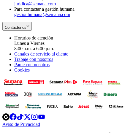
juridica@semana.com
Para contactar a gestión humana
gestionhumana@semana.com
Contáctenos
Horarios de atención
Lunes a Viernes
8:00 a.m. a 6:00 p.m.
Canales de servicio al cliente
Trabaje con nosotros
Paute con nosotros
Cookies
Opens
Opens
Opens
Opens
Opens
in
in
in
in
in
Aviso de Privacidad
Opens
new
new
new
new
new
in
window
window
window
window
window