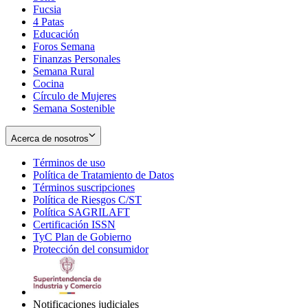
Fucsia
in
Opens
4 Patas
new
in
Educación
window
new
Foros Semana
window
Finanzas Personales
Semana Rural
Cocina
Círculo de Mujeres
Semana Sostenible
Acerca de nosotros
Términos de uso
Opens
Política de Tratamiento de Datos
in
Opens
Términos suscripciones
new
Opens
in
Política de Riesgos C/ST
window
in
Opens
new
Política SAGRILAFT
Opens
new
in
window
Certificación ISSN
Opens
in
window
new
TyC Plan de Gobierno
in
new
Opens
window
Protección del consumidor
new
window
in
Opens
window
new
in
window
new
window
Notificaciones judiciales