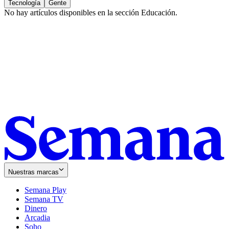
Tecnología
Gente
No hay artículos disponibles en la sección
Educación
.
Nuestras marcas
Semana Play
Semana TV
Dinero
Arcadia
Soho
Opens