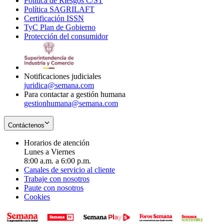
Política de Riesgos C/ST
window
in
Opens
new
Política SAGRILAFT
Opens
new
in
window
Certificación ISSN
Opens
in
window
new
TyC Plan de Gobierno
in
new
Opens
window
Protección del consumidor
new
window
in
Opens
window
new
in
window
new
window
Notificaciones judiciales
juridica@semana.com
Para contactar a gestión humana
gestionhumana@semana.com
Contáctenos
Horarios de atención
Lunes a Viernes
8:00 a.m. a 6:00 p.m.
Canales de servicio al cliente
Trabaje con nosotros
Paute con nosotros
Cookies