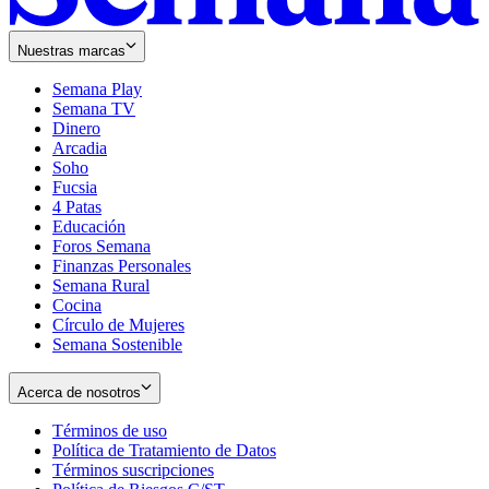
Nuestras marcas
Semana Play
Semana TV
Dinero
Arcadia
Soho
Opens
Fucsia
in
Opens
4 Patas
new
in
Educación
window
new
Foros Semana
window
Finanzas Personales
Semana Rural
Cocina
Círculo de Mujeres
Semana Sostenible
Acerca de nosotros
Términos de uso
Opens
Política de Tratamiento de Datos
in
Opens
Términos suscripciones
new
Opens
in