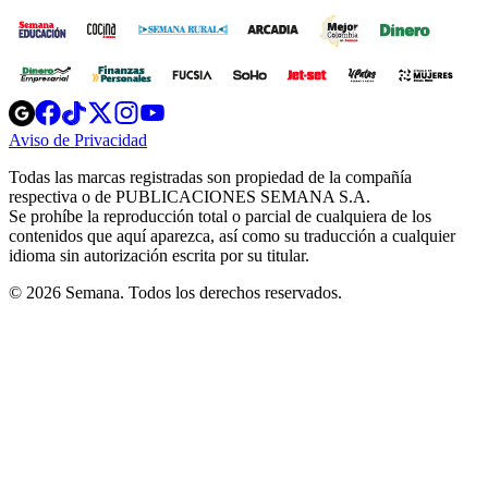
Opens
Opens
Opens
Opens
Opens
in
in
in
in
in
Aviso de Privacidad
Opens
new
new
new
new
new
in
window
window
window
window
window
Todas las marcas registradas son propiedad de la compañía
new
respectiva o de PUBLICACIONES SEMANA S.A.
window
Se prohíbe la reproducción total o parcial de cualquiera de los
contenidos que aquí aparezca, así como su traducción a cualquier
idioma sin autorización escrita por su titular.
© 2026 Semana. Todos los derechos reservados.