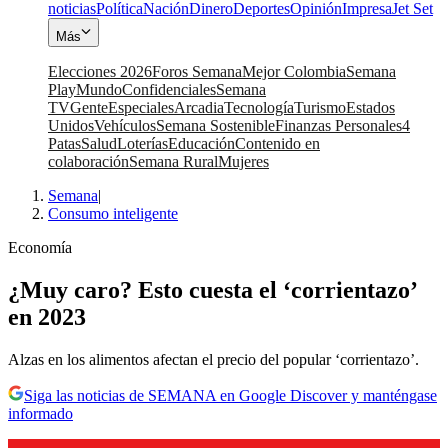
noticias
Política
Nación
Dinero
Deportes
Opinión
Impresa
Jet Set
Más
Elecciones 2026
Foros Semana
Mejor Colombia
Semana
Play
Mundo
Confidenciales
Semana
TV
Gente
Especiales
Arcadia
Tecnología
Turismo
Estados
Unidos
Vehículos
Semana Sostenible
Finanzas Personales
4
Patas
Salud
Loterías
Educación
Contenido en
colaboración
Semana Rural
Mujeres
Semana
|
Consumo inteligente
Economía
¿Muy caro? Esto cuesta el ‘corrientazo’
en 2023
Alzas en los alimentos afectan el precio del popular ‘corrientazo’.
Siga las noticias de SEMANA en Google Discover y manténgase
informado