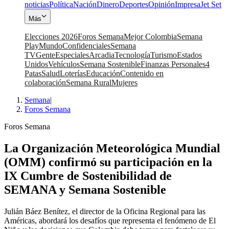
noticias
Política
Nación
Dinero
Deportes
Opinión
Impresa
Jet Set
Más
Elecciones 2026
Foros Semana
Mejor Colombia
Semana
Play
Mundo
Confidenciales
Semana
TV
Gente
Especiales
Arcadia
Tecnología
Turismo
Estados
Unidos
Vehículos
Semana Sostenible
Finanzas Personales
4
Patas
Salud
Loterías
Educación
Contenido en
colaboración
Semana Rural
Mujeres
Semana
|
Foros Semana
Foros Semana
La Organización Meteorológica Mundial
(OMM) confirmó su participación en la
IX Cumbre de Sostenibilidad de
SEMANA y Semana Sostenible
Julián Báez Benítez, el director de la Oficina Regional para las
Américas, abordará los desafíos que representa el fenómeno de El