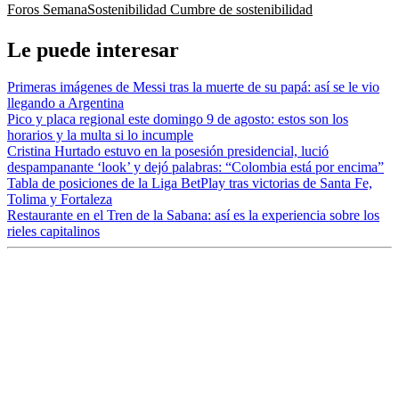
Foros Semana
Sostenibilidad
Cumbre de sostenibilidad
Le puede interesar
Primeras imágenes de Messi tras la muerte de su papá: así se le vio
llegando a Argentina
Pico y placa regional este domingo 9 de agosto: estos son los
horarios y la multa si lo incumple
Cristina Hurtado estuvo en la posesión presidencial, lució
despampanante ‘look’ y dejó palabras: “Colombia está por encima”
Tabla de posiciones de la Liga BetPlay tras victorias de Santa Fe,
Tolima y Fortaleza
Restaurante en el Tren de la Sabana: así es la experiencia sobre los
rieles capitalinos