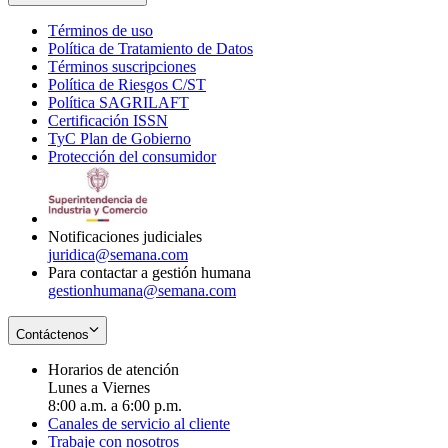
Términos de uso
Opens
Política de Tratamiento de Datos
in
Opens
Términos suscripciones
new
Opens
in
Política de Riesgos C/ST
window
in
Opens
new
Política SAGRILAFT
Opens
new
in
window
Certificación ISSN
Opens
in
window
new
TyC Plan de Gobierno
in
new
Opens
window
Protección del consumidor
new
window
in
Opens
window
new
in
window
new
window
Notificaciones judiciales
juridica@semana.com
Para contactar a gestión humana
gestionhumana@semana.com
Contáctenos
Horarios de atención
Lunes a Viernes
8:00 a.m. a 6:00 p.m.
Canales de servicio al cliente
Trabaje con nosotros