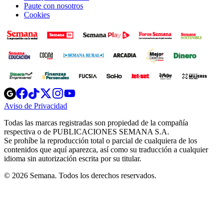
Paute con nosotros
Cookies
Opens
Opens
Opens
Opens
Opens
in
in
in
in
in
Aviso de Privacidad
Opens
new
new
new
new
new
in
window
window
window
window
window
Todas las marcas registradas son propiedad de la compañía
new
respectiva o de PUBLICACIONES SEMANA S.A.
window
Se prohíbe la reproducción total o parcial de cualquiera de los
contenidos que aquí aparezca, así como su traducción a cualquier
idioma sin autorización escrita por su titular.
© 2026 Semana. Todos los derechos reservados.