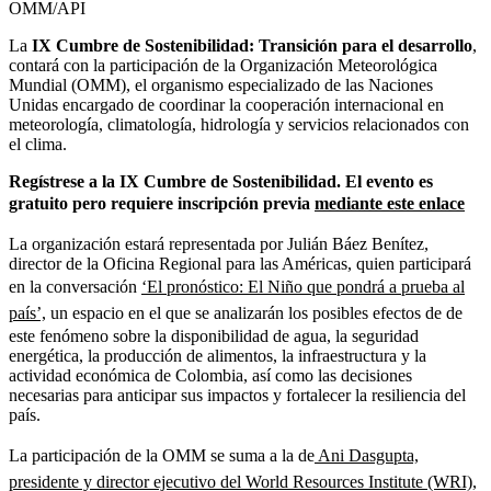
OMM/API
La
IX Cumbre de Sostenibilidad: Transición para el desarrollo
,
contará con la participación de la Organización Meteorológica
Mundial (OMM), el organismo especializado de las Naciones
Unidas encargado de coordinar la cooperación internacional en
meteorología, climatología, hidrología y servicios relacionados con
el clima.
Regístrese a la IX Cumbre de Sostenibilidad. El evento es
gratuito pero requiere inscripción previa
mediante este enlace
La organización estará representada por Julián Báez Benítez,
director de la Oficina Regional para las Américas, quien participará
en la conversación
‘El pronóstico: El Niño que pondrá a prueba al
país’,
un espacio en el que se analizarán los posibles efectos de de
este fenómeno sobre la disponibilidad de agua, la seguridad
energética, la producción de alimentos, la infraestructura y la
actividad económica de Colombia, así como las decisiones
necesarias para anticipar sus impactos y fortalecer la resiliencia del
país.
La participación de la OMM se suma a la de
Ani Dasgupta,
presidente y director ejecutivo del World Resources Institute (WRI),