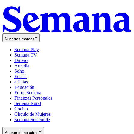
Nuestras marcas
Semana Play
Semana TV
Dinero
Arcadia
Soho
Opens
Fucsia
in
Opens
4 Patas
new
in
Educación
window
new
Foros Semana
window
Finanzas Personales
Semana Rural
Cocina
Círculo de Mujeres
Semana Sostenible
Acerca de nosotros