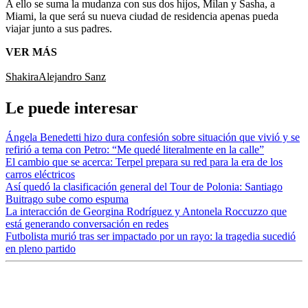
A ello se suma la mudanza con sus dos hijos, Milan y Sasha, a
Miami, la que será su nueva ciudad de residencia apenas pueda
viajar junto a sus padres.
VER MÁS
Shakira
Alejandro Sanz
Le puede interesar
Ángela Benedetti hizo dura confesión sobre situación que vivió y se
refirió a tema con Petro: “Me quedé literalmente en la calle”
El cambio que se acerca: Terpel prepara su red para la era de los
carros eléctricos
Así quedó la clasificación general del Tour de Polonia: Santiago
Buitrago sube como espuma
La interacción de Georgina Rodríguez y Antonela Roccuzzo que
está generando conversación en redes
Futbolista murió tras ser impactado por un rayo: la tragedia sucedió
en pleno partido