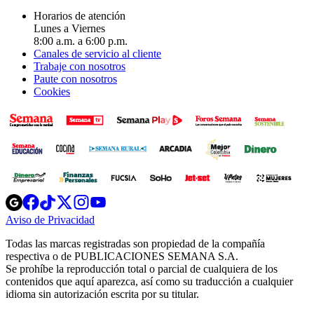
Horarios de atención
Lunes a Viernes
8:00 a.m. a 6:00 p.m.
Canales de servicio al cliente
Trabaje con nosotros
Paute con nosotros
Cookies
Opens
Opens
Opens
Opens
Opens
in
in
in
in
in
Aviso de Privacidad
Opens
new
new
new
new
new
in
window
window
window
window
window
Todas las marcas registradas son propiedad de la compañía
new
respectiva o de PUBLICACIONES SEMANA S.A.
window
Se prohíbe la reproducción total o parcial de cualquiera de los
contenidos que aquí aparezca, así como su traducción a cualquier
idioma sin autorización escrita por su titular.