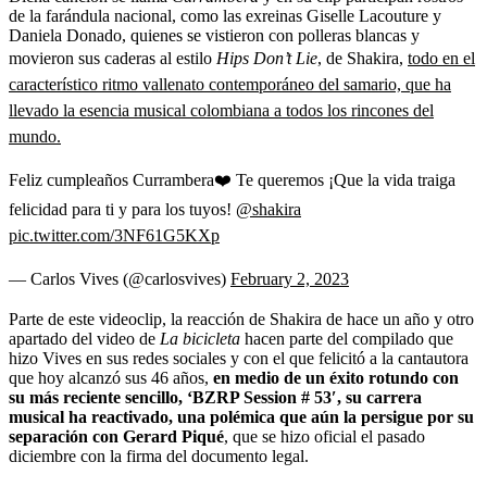
de la farándula nacional, como las exreinas Giselle Lacouture y
Daniela Donado, quienes se vistieron con polleras blancas y
movieron sus caderas al estilo
Hips Don’t Lie
, de Shakira,
todo en el
característico ritmo vallenato contemporáneo del samario, que ha
llevado la esencia musical colombiana a todos los rincones del
mundo.
Feliz cumpleaños Currambera❤️ Te queremos ¡Que la vida traiga
felicidad para ti y para los tuyos!
@shakira
pic.twitter.com/3NF61G5KXp
— Carlos Vives (@carlosvives)
February 2, 2023
Parte de este videoclip, la reacción de Shakira de hace un año y otro
apartado del video de
La bicicleta
hacen parte del compilado que
hizo Vives en sus redes sociales y con el que felicitó a la cantautora
que hoy alcanzó sus 46 años,
en medio de un éxito rotundo con
su más reciente sencillo, ‘BZRP Session # 53′, su carrera
musical ha reactivado, una polémica que aún la persigue por su
separación con Gerard Piqué
, que se hizo oficial el pasado
diciembre con la firma del documento legal.