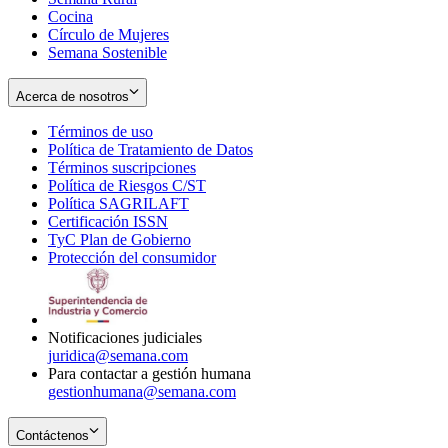
Cocina
Círculo de Mujeres
Semana Sostenible
Acerca de nosotros
Términos de uso
Opens
Política de Tratamiento de Datos
in
Opens
Términos suscripciones
new
Opens
in
Política de Riesgos C/ST
window
in
Opens
new
Política SAGRILAFT
Opens
new
in
window
Certificación ISSN
Opens
in
window
new
TyC Plan de Gobierno
in
new
Opens
window
Protección del consumidor
new
window
in
Opens
window
new
in
window
new
window
Notificaciones judiciales
juridica@semana.com
Para contactar a gestión humana
gestionhumana@semana.com
Contáctenos