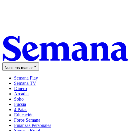
Nuestras marcas
Semana Play
Semana TV
Dinero
Arcadia
Soho
Opens
Fucsia
in
Opens
4 Patas
new
in
Educación
window
new
Foros Semana
window
Finanzas Personales
Semana Rural