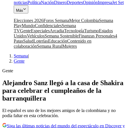
noticias
Política
Nación
Dinero
Deportes
Opinión
Impresa
Jet Set
Más
Elecciones 2026
Foros Semana
Mejor Colombia
Semana
Play
Mundo
Confidenciales
Semana
TV
Gente
Especiales
Arcadia
Tecnología
Turismo
Estados
Unidos
Vehículos
Semana Sostenible
Finanzas Personales
4
Patas
Salud
Loterías
Educación
Contenido en
colaboración
Semana Rural
Mujeres
Semana
|
Gente
Gente
Alejandro Sanz llegó a la casa de Shakira
para celebrar el cumpleaños de la
barranquillera
El español es uno de los mejores amigos de la colombiana y no
podía faltar en esta celebración.
Siga las últimas noticias del mundo del espectáculo en Discover y