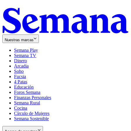
Nuestras marcas
Semana Play
Semana TV
Dinero
Arcadia
Soho
Opens
Fucsia
in
Opens
4 Patas
new
in
Educación
window
new
Foros Semana
window
Finanzas Personales
Semana Rural
Cocina
Círculo de Mujeres
Semana Sostenible