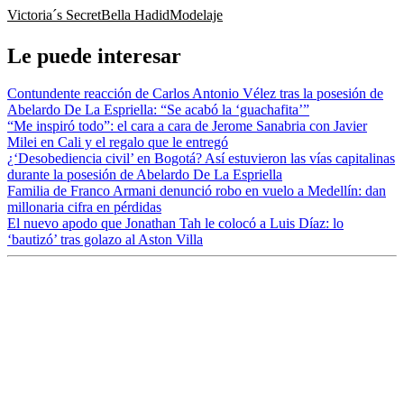
Victoria´s Secret
Bella Hadid
Modelaje
Le puede interesar
Contundente reacción de Carlos Antonio Vélez tras la posesión de
Abelardo De La Espriella: “Se acabó la ‘guachafita’”
“Me inspiró todo”: el cara a cara de Jerome Sanabria con Javier
Milei en Cali y el regalo que le entregó
¿‘Desobediencia civil’ en Bogotá? Así estuvieron las vías capitalinas
durante la posesión de Abelardo De La Espriella
Familia de Franco Armani denunció robo en vuelo a Medellín: dan
millonaria cifra en pérdidas
El nuevo apodo que Jonathan Tah le colocó a Luis Díaz: lo
‘bautizó’ tras golazo al Aston Villa