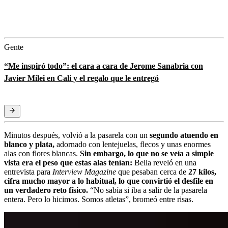
Gente
“Me inspiró todo”: el cara a cara de Jerome Sanabria con
Javier Milei en Cali y el regalo que le entregó
Minutos después, volvió a la pasarela con un
segundo atuendo en
blanco y plata,
adornado con lentejuelas, flecos y unas enormes
alas con flores blancas.
Sin embargo, lo que no se veía a simple
vista era el peso que estas alas tenían:
Bella reveló en una
entrevista para
Interview Magazine
que pesaban cerca de
27 kilos,
cifra mucho mayor a lo habitual, lo que convirtió el desfile en
un verdadero reto físico.
“No sabía si iba a salir de la pasarela
entera. Pero lo hicimos. Somos atletas”, bromeó entre risas.​