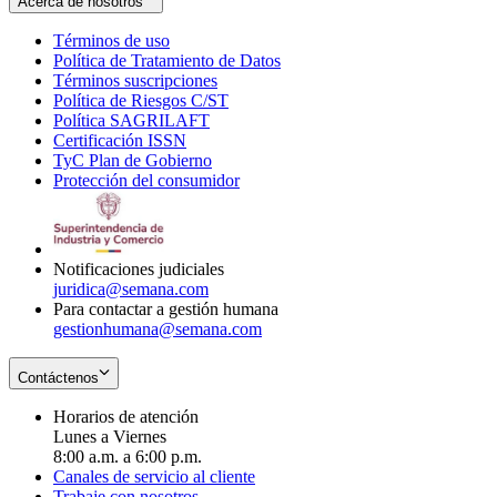
Acerca de nosotros
Términos de uso
Opens
Política de Tratamiento de Datos
in
Opens
Términos suscripciones
new
Opens
in
Política de Riesgos C/ST
window
in
Opens
new
Política SAGRILAFT
Opens
new
in
window
Certificación ISSN
Opens
in
window
new
TyC Plan de Gobierno
in
new
Opens
window
Protección del consumidor
new
window
in
Opens
window
new
in
window
new
window
Notificaciones judiciales
juridica@semana.com
Para contactar a gestión humana
gestionhumana@semana.com
Contáctenos
Horarios de atención
Lunes a Viernes
8:00 a.m. a 6:00 p.m.
Canales de servicio al cliente
Trabaje con nosotros