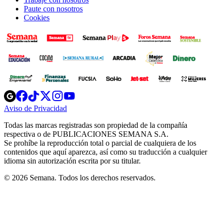
Paute con nosotros
Cookies
Opens
Opens
Opens
Opens
Opens
in
in
in
in
in
Aviso de Privacidad
Opens
new
new
new
new
new
in
window
window
window
window
window
Todas las marcas registradas son propiedad de la compañía
new
respectiva o de PUBLICACIONES SEMANA S.A.
window
Se prohíbe la reproducción total o parcial de cualquiera de los
contenidos que aquí aparezca, así como su traducción a cualquier
idioma sin autorización escrita por su titular.
© 2026 Semana. Todos los derechos reservados.