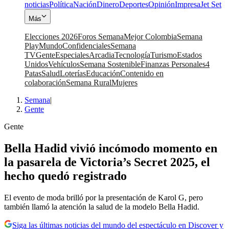
noticias
Política
Nación
Dinero
Deportes
Opinión
Impresa
Jet Set
Más
Elecciones 2026
Foros Semana
Mejor Colombia
Semana
Play
Mundo
Confidenciales
Semana
TV
Gente
Especiales
Arcadia
Tecnología
Turismo
Estados
Unidos
Vehículos
Semana Sostenible
Finanzas Personales
4
Patas
Salud
Loterías
Educación
Contenido en
colaboración
Semana Rural
Mujeres
Semana
|
Gente
Gente
Bella Hadid vivió incómodo momento en
la pasarela de Victoria’s Secret 2025, el
hecho quedó registrado
El evento de moda brilló por la presentación de Karol G, pero
también llamó la atención la salud de la modelo Bella Hadid.
Siga las últimas noticias del mundo del espectáculo en Discover y