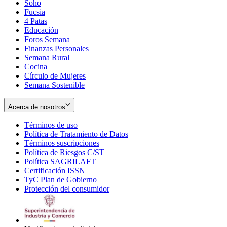
Soho
Opens
Fucsia
in
Opens
4 Patas
new
in
Educación
window
new
Foros Semana
window
Finanzas Personales
Semana Rural
Cocina
Círculo de Mujeres
Semana Sostenible
Acerca de nosotros
Términos de uso
Opens
Política de Tratamiento de Datos
in
Opens
Términos suscripciones
new
Opens
in
Política de Riesgos C/ST
window
in
Opens
new
Política SAGRILAFT
Opens
new
in
window
Certificación ISSN
Opens
in
window
new
TyC Plan de Gobierno
in
new
Opens
window
Protección del consumidor
new
window
in
Opens
window
new
in
window
new
window