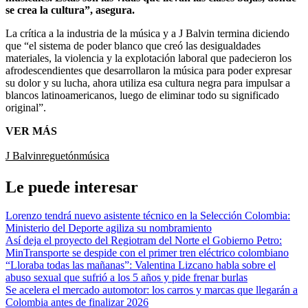
se crea la cultura”, asegura.
La crítica a la industria de la música y a J Balvin termina diciendo
que “el sistema de poder blanco que creó las desigualdades
materiales, la violencia y la explotación laboral que padecieron los
afrodescendientes que desarrollaron la música para poder expresar
su dolor y su lucha, ahora utiliza esa cultura negra para impulsar a
blancos latinoamericanos, luego de eliminar todo su significado
original”.
VER MÁS
J Balvin
reguetón
música
Le puede interesar
Lorenzo tendrá nuevo asistente técnico en la Selección Colombia:
Ministerio del Deporte agiliza su nombramiento
Así deja el proyecto del Regiotram del Norte el Gobierno Petro:
MinTransporte se despide con el primer tren eléctrico colombiano
“Lloraba todas las mañanas”: Valentina Lizcano habla sobre el
abuso sexual que sufrió a los 5 años y pide frenar burlas
Se acelera el mercado automotor: los carros y marcas que llegarán a
Colombia antes de finalizar 2026