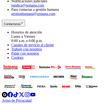
Notificaciones judiciales
juridica@semana.com
Para contactar a gestión humana
gestionhumana@semana.com
Contáctenos
Horarios de atención
Lunes a Viernes
8:00 a.m. a 6:00 p.m.
Canales de servicio al cliente
Trabaje con nosotros
Paute con nosotros
Cookies
Opens
Opens
Opens
Opens
Opens
in
in
in
in
in
Aviso de Privacidad
Opens
new
new
new
new
new
in