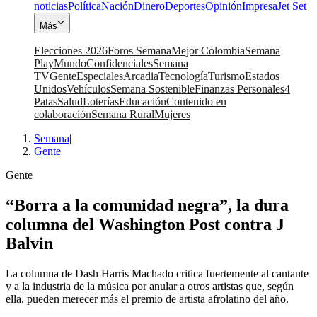
noticias
Política
Nación
Dinero
Deportes
Opinión
Impresa
Jet Set
Más
Elecciones 2026
Foros Semana
Mejor Colombia
Semana
Play
Mundo
Confidenciales
Semana
TV
Gente
Especiales
Arcadia
Tecnología
Turismo
Estados
Unidos
Vehículos
Semana Sostenible
Finanzas Personales
4
Patas
Salud
Loterías
Educación
Contenido en
colaboración
Semana Rural
Mujeres
Semana
|
Gente
Gente
“Borra a la comunidad negra”, la dura
columna del Washington Post contra J
Balvin
La columna de Dash Harris Machado critica fuertemente al cantante
y a la industria de la música por anular a otros artistas que, según
ella, pueden merecer más el premio de artista afrolatino del año.