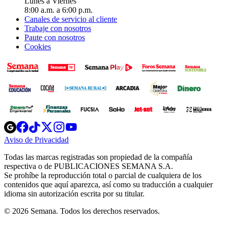
Lunes a Viernes
8:00 a.m. a 6:00 p.m.
Canales de servicio al cliente
Trabaje con nosotros
Paute con nosotros
Cookies
Opens
Opens
Opens
Opens
Opens
in
in
in
in
in
Aviso de Privacidad
Opens
new
new
new
new
new
in
window
window
window
window
window
Todas las marcas registradas son propiedad de la compañía
new
respectiva o de PUBLICACIONES SEMANA S.A.
window
Se prohíbe la reproducción total o parcial de cualquiera de los
contenidos que aquí aparezca, así como su traducción a cualquier
idioma sin autorización escrita por su titular.
© 2026 Semana. Todos los derechos reservados.