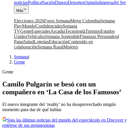
noticias
Política
Nación
Dinero
Deportes
Opinión
Impresa
Jet Set
Más
Elecciones 2026
Foros Semana
Mejor Colombia
Semana
Play
Mundo
Confidenciales
Semana
TV
Gente
Especiales
Arcadia
Tecnología
Turismo
Estados
Unidos
Vehículos
Semana Sostenible
Finanzas Personales
4
Patas
Salud
Loterías
Educación
Contenido en
colaboración
Semana Rural
Mujeres
Semana
|
Gente
Gente
Camilo Pulgarín se besó con un
compañero en ‘La Casa de los Famosos’
El nuevo integrante del ‘reality’ no ha desaprovechado ningún
momento para dar de qué hablar.
Siga las últimas noticias del mundo del espectáculo en Discover y
entérese de sus protagonistas