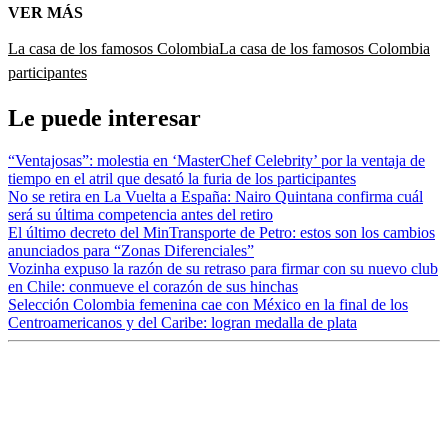
VER MÁS
La casa de los famosos Colombia
La casa de los famosos Colombia
participantes
Le puede interesar
“Ventajosas”: molestia en ‘MasterChef Celebrity’ por la ventaja de
tiempo en el atril que desató la furia de los participantes
No se retira en La Vuelta a España: Nairo Quintana confirma cuál
será su última competencia antes del retiro
El último decreto del MinTransporte de Petro: estos son los cambios
anunciados para “Zonas Diferenciales”
Vozinha expuso la razón de su retraso para firmar con su nuevo club
en Chile: conmueve el corazón de sus hinchas
Selección Colombia femenina cae con México en la final de los
Centroamericanos y del Caribe: logran medalla de plata