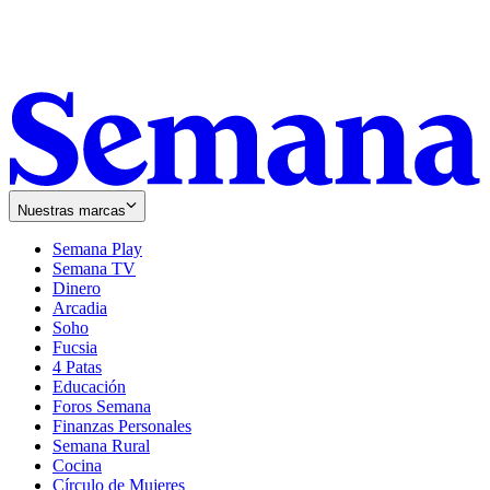
Nuestras marcas
Semana Play
Semana TV
Dinero
Arcadia
Soho
Opens
Fucsia
in
Opens
4 Patas
new
in
Educación
window
new
Foros Semana
window
Finanzas Personales
Semana Rural
Cocina
Círculo de Mujeres