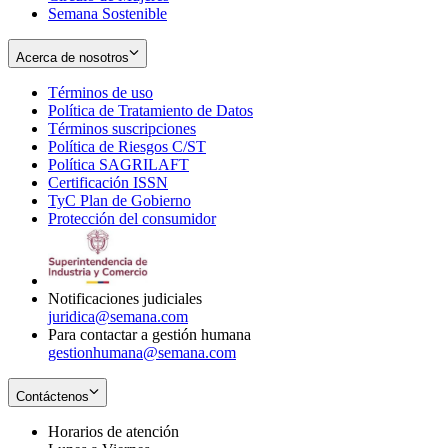
Semana Sostenible
Acerca de nosotros
Términos de uso
Opens
Política de Tratamiento de Datos
in
Opens
Términos suscripciones
new
Opens
in
Política de Riesgos C/ST
window
in
Opens
new
Política SAGRILAFT
Opens
new
in
window
Certificación ISSN
Opens
in
window
new
TyC Plan de Gobierno
in
new
Opens
window
Protección del consumidor
new
window
in
Opens
window
new
in
window
new
window
Notificaciones judiciales
juridica@semana.com
Para contactar a gestión humana
gestionhumana@semana.com
Contáctenos
Horarios de atención