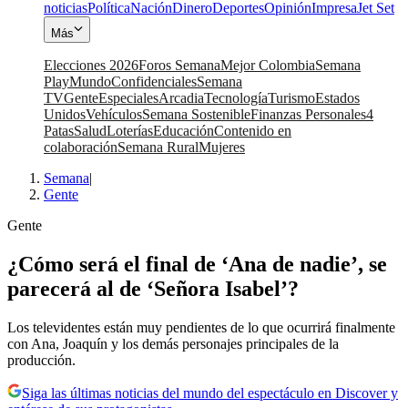
noticias
Política
Nación
Dinero
Deportes
Opinión
Impresa
Jet Set
Más
Elecciones 2026
Foros Semana
Mejor Colombia
Semana
Play
Mundo
Confidenciales
Semana
TV
Gente
Especiales
Arcadia
Tecnología
Turismo
Estados
Unidos
Vehículos
Semana Sostenible
Finanzas Personales
4
Patas
Salud
Loterías
Educación
Contenido en
colaboración
Semana Rural
Mujeres
Semana
|
Gente
Gente
¿Cómo será el final de ‘Ana de nadie’, se
parecerá al de ‘Señora Isabel’?
Los televidentes están muy pendientes de lo que ocurrirá finalmente
con Ana, Joaquín y los demás personajes principales de la
producción.
Siga las últimas noticias del mundo del espectáculo en Discover y