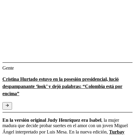
Gente
Cristina Hurtado estuvo en la posesión presidencial, lució
despampanante ‘look’ y dejó palabras: “Colombia está por
encima”
En la versión original Judy Henríquez era Isabel
, la mujer
madura que decide probar suertes en el amor con un joven Miguel
Ángel interpretado por Luis Mesa. En la nueva edición,
Turbay