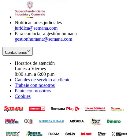
window
new
in
window
new
window
Notificaciones judiciales
juridica@semana.com
Para contactar a gestión humana
gestionhumana@semana.com
Contáctenos
Horarios de atención
Lunes a Viernes
8:00 a.m. a 6:00 p.m.
Canales de servicio al cliente
Trabaje con nosotros
Paute con nosotros
Cookies