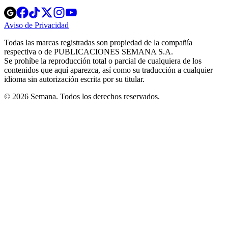
Opens
Opens
Opens
Opens
Opens
in
in
in
in
in
Aviso de Privacidad
Opens
new
new
new
new
new
in
window
window
window
window
window
Todas las marcas registradas son propiedad de la compañía
new
respectiva o de PUBLICACIONES SEMANA S.A.
window
Se prohíbe la reproducción total o parcial de cualquiera de los
contenidos que aquí aparezca, así como su traducción a cualquier
idioma sin autorización escrita por su titular.
© 2026 Semana. Todos los derechos reservados.