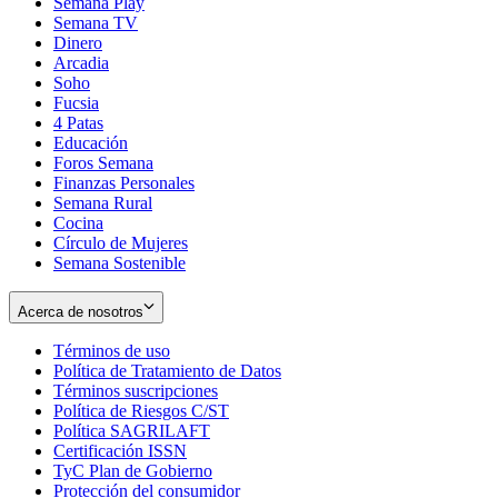
Semana Play
Semana TV
Dinero
Arcadia
Soho
Opens
Fucsia
in
Opens
4 Patas
new
in
Educación
window
new
Foros Semana
window
Finanzas Personales
Semana Rural
Cocina
Círculo de Mujeres
Semana Sostenible
Acerca de nosotros
Términos de uso
Opens
Política de Tratamiento de Datos
in
Opens
Términos suscripciones
new
Opens
in
Política de Riesgos C/ST
window
in
Opens
new
Política SAGRILAFT
Opens
new
in
window
Certificación ISSN
Opens
in
window
new
TyC Plan de Gobierno
in
new
Opens
window
Protección del consumidor
new
window
in
Opens