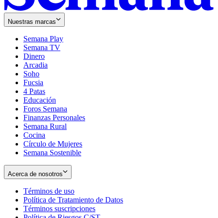
Nuestras marcas
Semana Play
Semana TV
Dinero
Arcadia
Soho
Opens
Fucsia
in
Opens
4 Patas
new
in
Educación
window
new
Foros Semana
window
Finanzas Personales
Semana Rural
Cocina
Círculo de Mujeres
Semana Sostenible
Acerca de nosotros
Términos de uso
Opens
Política de Tratamiento de Datos
in
Opens
Términos suscripciones
new
Opens
in
Política de Riesgos C/ST
window
in
Opens
new