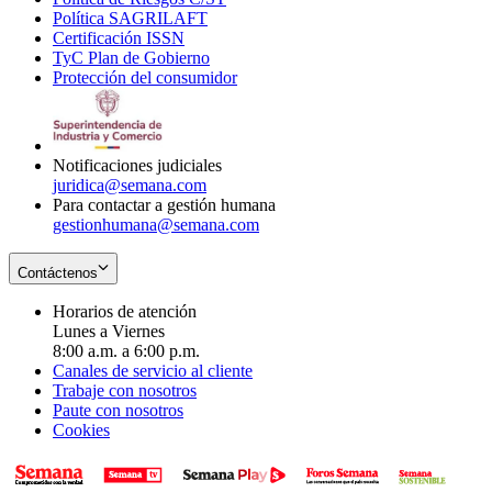
Política SAGRILAFT
Opens
new
in
window
Certificación ISSN
Opens
in
window
new
TyC Plan de Gobierno
in
new
Opens
window
Protección del consumidor
new
window
in
Opens
window
new
in
window
new
window
Notificaciones judiciales
juridica@semana.com
Para contactar a gestión humana
gestionhumana@semana.com
Contáctenos
Horarios de atención
Lunes a Viernes
8:00 a.m. a 6:00 p.m.
Canales de servicio al cliente
Trabaje con nosotros
Paute con nosotros
Cookies