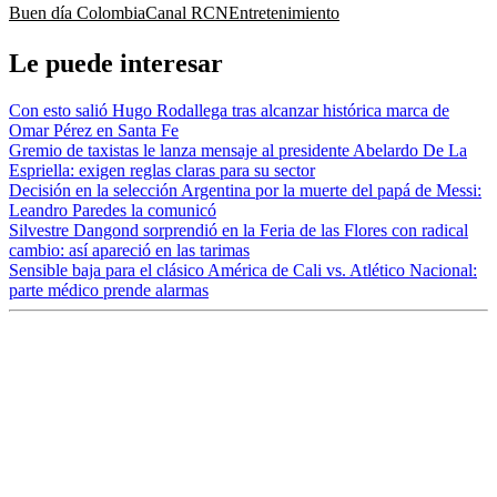
Buen día Colombia
Canal RCN
Entretenimiento
Le puede interesar
Con esto salió Hugo Rodallega tras alcanzar histórica marca de
Omar Pérez en Santa Fe
Gremio de taxistas le lanza mensaje al presidente Abelardo De La
Espriella: exigen reglas claras para su sector
Decisión en la selección Argentina por la muerte del papá de Messi:
Leandro Paredes la comunicó
Silvestre Dangond sorprendió en la Feria de las Flores con radical
cambio: así apareció en las tarimas
Sensible baja para el clásico América de Cali vs. Atlético Nacional:
parte médico prende alarmas