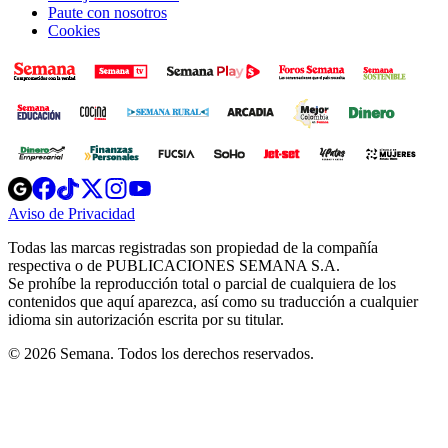
Paute con nosotros
Cookies
Opens
Opens
Opens
Opens
Opens
in
in
in
in
in
Aviso de Privacidad
Opens
new
new
new
new
new
in
window
window
window
window
window
Todas las marcas registradas son propiedad de la compañía
new
respectiva o de PUBLICACIONES SEMANA S.A.
window
Se prohíbe la reproducción total o parcial de cualquiera de los
contenidos que aquí aparezca, así como su traducción a cualquier
idioma sin autorización escrita por su titular.
© 2026 Semana. Todos los derechos reservados.