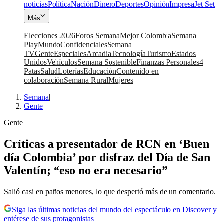
noticias
Política
Nación
Dinero
Deportes
Opinión
Impresa
Jet Set
Más
Elecciones 2026
Foros Semana
Mejor Colombia
Semana
Play
Mundo
Confidenciales
Semana
TV
Gente
Especiales
Arcadia
Tecnología
Turismo
Estados
Unidos
Vehículos
Semana Sostenible
Finanzas Personales
4
Patas
Salud
Loterías
Educación
Contenido en
colaboración
Semana Rural
Mujeres
Semana
|
Gente
Gente
Críticas a presentador de RCN en ‘Buen
día Colombia’ por disfraz del Día de San
Valentín; “eso no era necesario”
Salió casi en paños menores, lo que despertó más de un comentario.
Siga las últimas noticias del mundo del espectáculo en Discover y
entérese de sus protagonistas