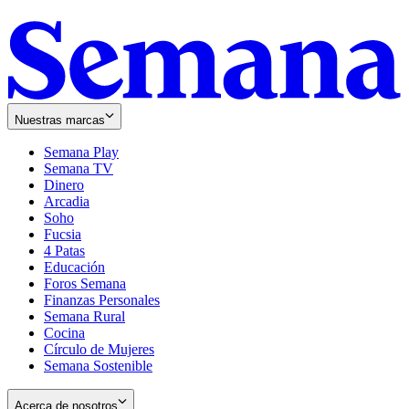
Nuestras marcas
Semana Play
Semana TV
Dinero
Arcadia
Soho
Opens
Fucsia
in
Opens
4 Patas
new
in
Educación
window
new
Foros Semana
window
Finanzas Personales
Semana Rural
Cocina
Círculo de Mujeres
Semana Sostenible
Acerca de nosotros