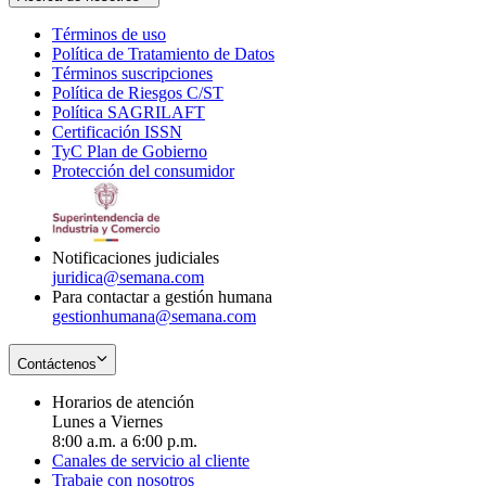
Términos de uso
Opens
Política de Tratamiento de Datos
in
Opens
Términos suscripciones
new
Opens
in
Política de Riesgos C/ST
window
in
Opens
new
Política SAGRILAFT
Opens
new
in
window
Certificación ISSN
Opens
in
window
new
TyC Plan de Gobierno
in
new
Opens
window
Protección del consumidor
new
window
in
Opens
window
new
in
window
new
window
Notificaciones judiciales
juridica@semana.com
Para contactar a gestión humana
gestionhumana@semana.com
Contáctenos
Horarios de atención
Lunes a Viernes
8:00 a.m. a 6:00 p.m.
Canales de servicio al cliente
Trabaje con nosotros