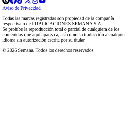
in
in
in
in
in
Aviso de Privacidad
Opens
new
new
new
new
new
in
window
window
window
window
window
Todas las marcas registradas son propiedad de la compañía
new
respectiva o de PUBLICACIONES SEMANA S.A.
window
Se prohíbe la reproducción total o parcial de cualquiera de los
contenidos que aquí aparezca, así como su traducción a cualquier
idioma sin autorización escrita por su titular.
© 2026 Semana. Todos los derechos reservados.