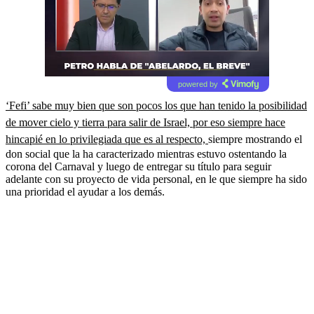
powered by
‘Fefi’ sabe muy bien que son pocos los que han tenido la posibilidad
de mover cielo y tierra para salir de Israel, por eso siempre hace
hincapié en lo privilegiada que es al respecto,
siempre mostrando el
don social que la ha caracterizado mientras estuvo ostentando la
corona del Carnaval y luego de entregar su título para seguir
adelante con su proyecto de vida personal, en le que siempre ha sido
una prioridad el ayudar a los demás.