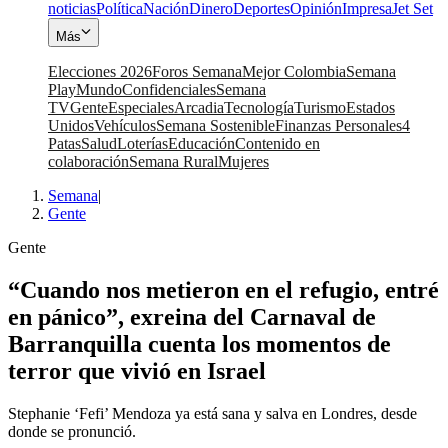
noticias
Política
Nación
Dinero
Deportes
Opinión
Impresa
Jet Set
Más
Elecciones 2026
Foros Semana
Mejor Colombia
Semana
Play
Mundo
Confidenciales
Semana
TV
Gente
Especiales
Arcadia
Tecnología
Turismo
Estados
Unidos
Vehículos
Semana Sostenible
Finanzas Personales
4
Patas
Salud
Loterías
Educación
Contenido en
colaboración
Semana Rural
Mujeres
Semana
|
Gente
Gente
“Cuando nos metieron en el refugio, entré
en pánico”, exreina del Carnaval de
Barranquilla cuenta los momentos de
terror que vivió en Israel
Stephanie ‘Fefi’ Mendoza ya está sana y salva en Londres, desde
donde se pronunció.