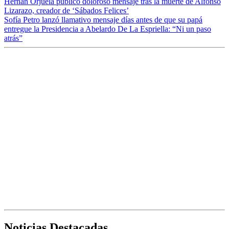
Hernán Orjuela publicó doloroso mensaje tras la muerte de Alfonso
Lizarazo, creador de ‘Sábados Felices’
Sofía Petro lanzó llamativo mensaje días antes de que su papá
entregue la Presidencia a Abelardo De La Espriella: “Ni un paso
atrás”
Noticias Destacadas