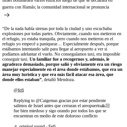
Israel bombardea varios edificios luego de que se declarara en
guerra con Hamás; la comunidad internacional se pronuncia
“De la nada había sirenas por toda la ciudad y uno escuchaba
explosiones por todas partes. Obviamente, cuando nos metieron en
el refugio, yo estaba tranquila, pero cuando nos metieron en el
refugio yo empecé a paniquear… Especialmente después, porque
estábamos intentando salir para llegar al aeropuerto a ver si
podíamos adelantar el vuelo. No conseguíamos taxi, era imposible
conseguir taxi.
Un familiar fue a recogernos y, además, le
agradezco demasiado, porque salió y obviamente era un riesgo
manejar especialmente en el área donde estábamos, que era un
área muy turística y que era más fácil atacar esa área, que
donde ellos estaban”
, detalló Mendoza.
@fefi
Replying to @Caigemas gracias por estar pendiente
salimos de Israel antes que cerraran el areopuerto🙏🏻
fue bien miedoso y sigo orando por todos los que se
encuentran en medio de este doloroso conflicto
♬ original sound - Fefi