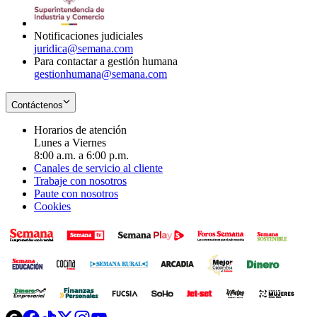
window
new
window
Notificaciones judiciales
juridica@semana.com
Para contactar a gestión humana
gestionhumana@semana.com
Contáctenos
Horarios de atención
Lunes a Viernes
8:00 a.m. a 6:00 p.m.
Canales de servicio al cliente
Trabaje con nosotros
Paute con nosotros
Cookies
Opens
Opens
Opens
Opens
Opens