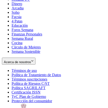
Dinero
Arcadia
Soho
Opens
Fucsia
in
Opens
4 Patas
new
in
Educación
window
new
Foros Semana
window
Finanzas Personales
Semana Rural
Cocina
Círculo de Mujeres
Semana Sostenible
Acerca de nosotros
Términos de uso
Opens
Política de Tratamiento de Datos
in
Opens
Términos suscripciones
new
Opens
in
Política de Riesgos C/ST
window
in
Opens
new
Política SAGRILAFT
Opens
new
in
window
Certificación ISSN
Opens
in
window
new
TyC Plan de Gobierno
in
new
Opens
window
Protección del consumidor
new
window
in
Opens
window
new
in