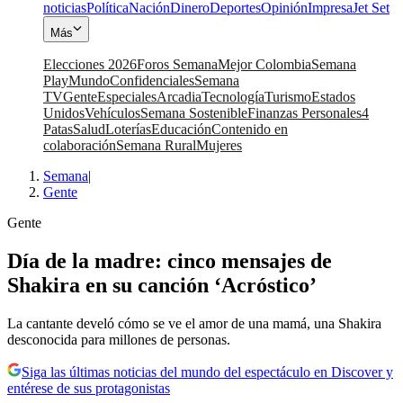
noticias
Política
Nación
Dinero
Deportes
Opinión
Impresa
Jet Set
Más
Elecciones 2026
Foros Semana
Mejor Colombia
Semana
Play
Mundo
Confidenciales
Semana
TV
Gente
Especiales
Arcadia
Tecnología
Turismo
Estados
Unidos
Vehículos
Semana Sostenible
Finanzas Personales
4
Patas
Salud
Loterías
Educación
Contenido en
colaboración
Semana Rural
Mujeres
Semana
|
Gente
Gente
Día de la madre: cinco mensajes de
Shakira en su canción ‘Acróstico’
La cantante develó cómo se ve el amor de una mamá, una Shakira
desconocida para millones de personas.
Siga las últimas noticias del mundo del espectáculo en Discover y
entérese de sus protagonistas