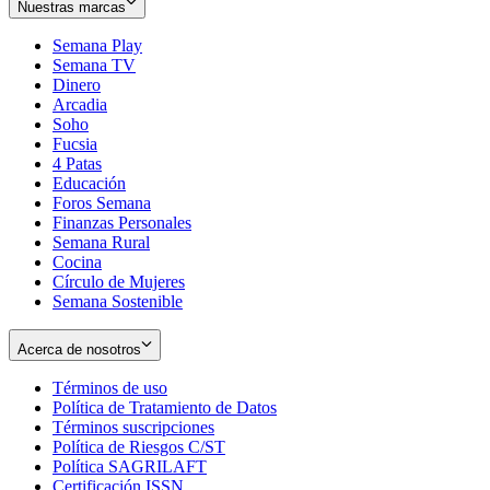
Nuestras marcas
Semana Play
Semana TV
Dinero
Arcadia
Soho
Opens
Fucsia
in
Opens
4 Patas
new
in
Educación
window
new
Foros Semana
window
Finanzas Personales
Semana Rural
Cocina
Círculo de Mujeres
Semana Sostenible
Acerca de nosotros
Términos de uso
Opens
Política de Tratamiento de Datos
in
Opens
Términos suscripciones
new
Opens
in
Política de Riesgos C/ST
window
in
Opens
new
Política SAGRILAFT
Opens
new
in
window
Certificación ISSN
Opens
in
window
new