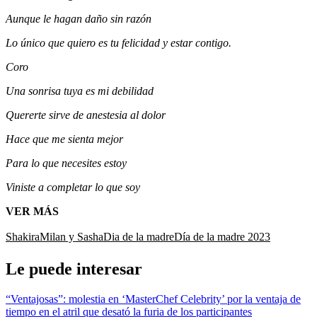
Aunque le hagan daño sin razón
Lo único que quiero es tu felicidad y estar contigo.
Coro
Una sonrisa tuya es mi debilidad
Querеrte sirve de anestesia al dolor
Hace que me sienta mejor
Para lo que necesites estoy
Viniste a completar lo que soy
VER MÁS
Shakira
Milan y Sasha
Dia de la madre
Día de la madre 2023
Le puede interesar
“Ventajosas”: molestia en ‘MasterChef Celebrity’ por la ventaja de
tiempo en el atril que desató la furia de los participantes