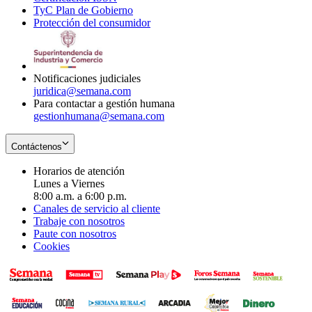
TyC Plan de Gobierno
in
new
Opens
window
Protección del consumidor
new
window
in
Opens
window
new
in
window
new
window
Notificaciones judiciales
juridica@semana.com
Para contactar a gestión humana
gestionhumana@semana.com
Contáctenos
Horarios de atención
Lunes a Viernes
8:00 a.m. a 6:00 p.m.
Canales de servicio al cliente
Trabaje con nosotros
Paute con nosotros
Cookies