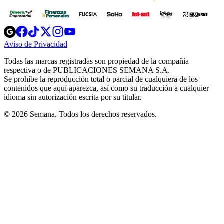
Opens
Opens
Opens
Opens
Opens
in
in
in
in
in
Aviso de Privacidad
Opens
new
new
new
new
new
in
window
window
window
window
window
Todas las marcas registradas son propiedad de la compañía
new
respectiva o de PUBLICACIONES SEMANA S.A.
window
Se prohíbe la reproducción total o parcial de cualquiera de los
contenidos que aquí aparezca, así como su traducción a cualquier
idioma sin autorización escrita por su titular.
© 2026 Semana. Todos los derechos reservados.