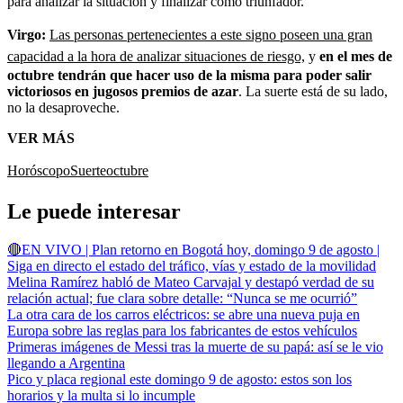
para analizar la situación y finalizar como triunfador.
Virgo:
Las personas pertenecientes a este signo poseen una gran
capacidad a la hora de analizar situaciones de riesgo,
y
en el mes de
octubre tendrán que hacer uso de la misma para poder salir
victoriosos en jugosos premios de azar
. La suerte está de su lado,
no la desaproveche.
VER MÁS
Horóscopo
Suerte
octubre
Le puede interesar
🔴EN VIVO | Plan retorno en Bogotá hoy, domingo 9 de agosto |
Siga en directo el estado del tráfico, vías y estado de la movilidad
Melina Ramírez habló de Mateo Carvajal y destapó verdad de su
relación actual; fue clara sobre detalle: “Nunca se me ocurrió”
La otra cara de los carros eléctricos: se abre una nueva puja en
Europa sobre las reglas para los fabricantes de estos vehículos
Primeras imágenes de Messi tras la muerte de su papá: así se le vio
llegando a Argentina
Pico y placa regional este domingo 9 de agosto: estos son los
horarios y la multa si lo incumple