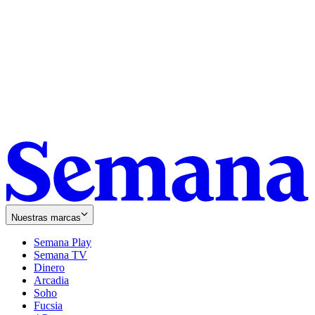
Nuestras marcas
Semana Play
Semana TV
Dinero
Arcadia
Soho
Opens
Fucsia
in
Opens