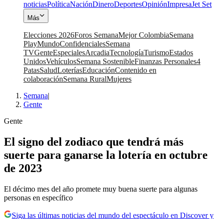
noticias
Política
Nación
Dinero
Deportes
Opinión
Impresa
Jet Set
Más
Elecciones 2026
Foros Semana
Mejor Colombia
Semana
Play
Mundo
Confidenciales
Semana
TV
Gente
Especiales
Arcadia
Tecnología
Turismo
Estados
Unidos
Vehículos
Semana Sostenible
Finanzas Personales
4
Patas
Salud
Loterías
Educación
Contenido en
colaboración
Semana Rural
Mujeres
Semana
|
Gente
Gente
El signo del zodiaco que tendrá más
suerte para ganarse la lotería en octubre
de 2023
El décimo mes del año promete muy buena suerte para algunas
personas en específico
Siga las últimas noticias del mundo del espectáculo en Discover y