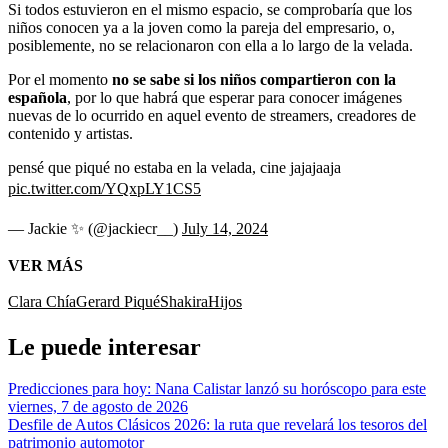
Si todos estuvieron en el mismo espacio, se comprobaría que los
niños conocen ya a la joven como la pareja del empresario, o,
posiblemente, no se relacionaron con ella a lo largo de la velada.
Por el momento
no se sabe si los niños compartieron con la
española
, por lo que habrá que esperar para conocer imágenes
nuevas de lo ocurrido en aquel evento de streamers, creadores de
contenido y artistas.
pensé que piqué no estaba en la velada, cine jajajaaja
pic.twitter.com/YQxpLY1CS5
— Jackie ✨️ (@jackiecr__)
July 14, 2024
VER MÁS
Clara Chía
Gerard Piqué
Shakira
Hijos
Le puede interesar
Predicciones para hoy: Nana Calistar lanzó su horóscopo para este
viernes, 7 de agosto de 2026
Desfile de Autos Clásicos 2026: la ruta que revelará los tesoros del
patrimonio automotor