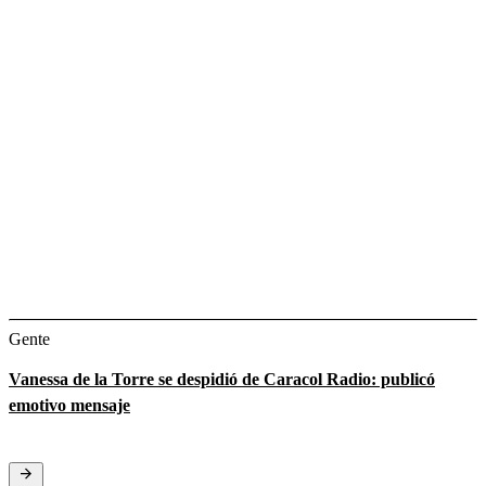
Gente
Vanessa de la Torre se despidió de Caracol Radio: publicó
emotivo mensaje