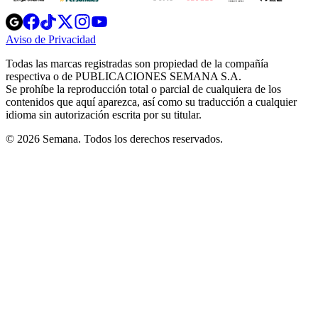
Opens
Opens
Opens
Opens
Opens
in
in
in
in
in
Aviso de Privacidad
Opens
new
new
new
new
new
in
window
window
window
window
window
Todas las marcas registradas son propiedad de la compañía
new
respectiva o de PUBLICACIONES SEMANA S.A.
window
Se prohíbe la reproducción total o parcial de cualquiera de los
contenidos que aquí aparezca, así como su traducción a cualquier
idioma sin autorización escrita por su titular.
© 2026 Semana. Todos los derechos reservados.