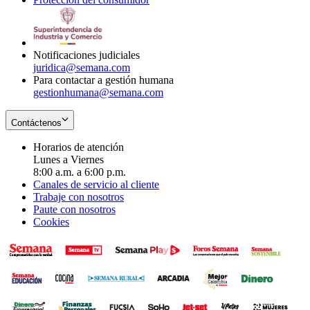
window
new
in
window
new
window
Notificaciones judiciales
juridica@semana.com
Para contactar a gestión humana
gestionhumana@semana.com
Contáctenos
Horarios de atención
Lunes a Viernes
8:00 a.m. a 6:00 p.m.
Canales de servicio al cliente
Trabaje con nosotros
Paute con nosotros
Cookies