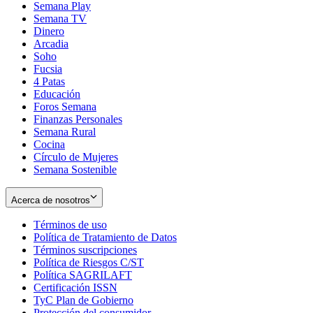
Semana Play
Semana TV
Dinero
Arcadia
Soho
Opens
Fucsia
in
Opens
4 Patas
new
in
Educación
window
new
Foros Semana
window
Finanzas Personales
Semana Rural
Cocina
Círculo de Mujeres
Semana Sostenible
Acerca de nosotros
Términos de uso
Opens
Política de Tratamiento de Datos
in
Opens
Términos suscripciones
new
Opens
in
Política de Riesgos C/ST
window
in
Opens
new
Política SAGRILAFT
Opens
new
in
window
Certificación ISSN
Opens
in
window
new
TyC Plan de Gobierno
in
new
Opens
window
Protección del consumidor
new
window
in
Opens