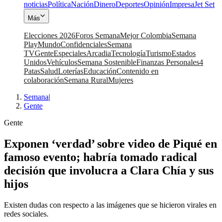
noticias
Política
Nación
Dinero
Deportes
Opinión
Impresa
Jet Set
Más
Elecciones 2026
Foros Semana
Mejor Colombia
Semana
Play
Mundo
Confidenciales
Semana
TV
Gente
Especiales
Arcadia
Tecnología
Turismo
Estados
Unidos
Vehículos
Semana Sostenible
Finanzas Personales
4
Patas
Salud
Loterías
Educación
Contenido en
colaboración
Semana Rural
Mujeres
Semana
|
Gente
Gente
Exponen ‘verdad’ sobre video de Piqué en
famoso evento; habría tomado radical
decisión que involucra a Clara Chía y sus
hijos
Existen dudas con respecto a las imágenes que se hicieron virales en
redes sociales.